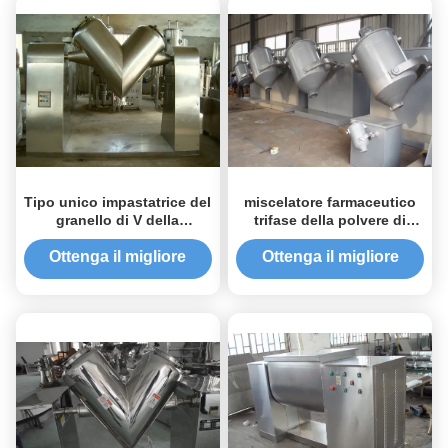
Tipo unico impastatrice del
miscelatore farmaceutico
granello di V della
trifase della polvere di
polvere/attrezzatura
380V 50HZ tridimensionale
crude/asciutte
Ottenga il migliore
Ottenga il migliore
prezzo
prezzo