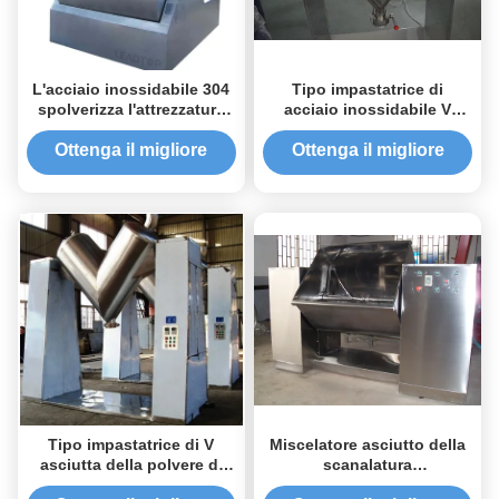
L'acciaio inossidabile 304
Tipo impastatrice di
spolverizza l'attrezzatura
acciaio inossidabile V
mescolantesi con il
asciutta della polvere con
barilotto a forma di del
il pulsometro
Ottenga il migliore
Ottenga il migliore
cilindro
prezzo
prezzo
Tipo impastatrice di V
Miscelatore asciutto della
asciutta della polvere di
scanalatura
acciaio inossidabile 72-
dell'impastatrice della