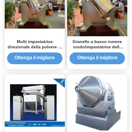
Multi impastatrice
Granello a basso rumore
direzionale della polvere di
crudo/impastatrice della
moto con il sistema di
polvere tridimensionale
trasmissione
Ottenga il migliore
Ottenga il migliore
prezzo
prezzo