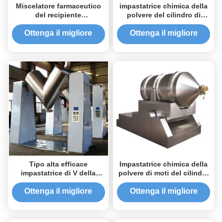
Miscelatore farmaceutico
impastatrice chimica della
del recipiente
polvere del cilindro di
dell'impastatrice della
rotazione per i materiali
polvere
1.15-60kw del granello
Ottenga il migliore
Ottenga il migliore
prezzo
prezzo
Tipo alta efficace
Impastatrice chimica della
impastatrice di V della
polvere di moti del cilindro
polvere senza l'angolo
di rotazione due per i
morto da acciaio
materiali del granello
Ottenga il migliore
Ottenga il migliore
inossidabile
prezzo
prezzo