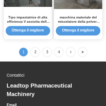
Tipo impastatrice di alta
macchina materiale del
efficienza V asciutta della
miscelatore della polvere
polvere per industria di
della scanalatura
derrate alimentari
dell'alimentazione di 120
Ottenga il migliore
Ottenga il migliore
kg/batch per la
prezzo
prezzo
miscelazione bagnata
1
2
3
4
Contattici
Leadtop Pharmaceutical
Machinery
Email