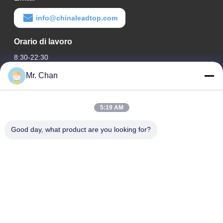
info@chinaleadtop.com
Orario di lavoro
8:30-22:30
Mr. Chan
Il nostro indirizzo
Indirizzo aziendale
5:19 AM
ventottesimo, Jiuan Rd, zona industriale di Jiuli, Shangwang.
Città di Ruian, Zhejiang, CINA
Good day, what product are you looking for?
Indirizzo della fabbrica
ventottesimo, Jiuan Rd, zona industriale di Jiuli, Shangwang.
Città di Ruian, Zhejiang, CINA
Telefono
0086-577-65158955