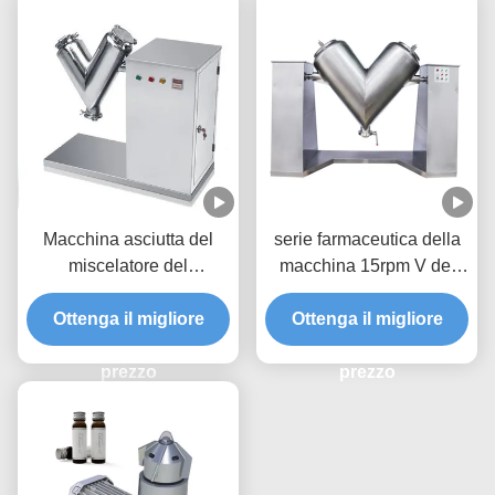
Macchina asciutta del
serie farmaceutica della
miscelatore del
macchina 15rpm V del
miscelatore della farina
miscelatore della polvere
della polvere di forma di v
Ottenga il migliore
Ottenga il migliore
del barilotto 180L
per i prodotti farmaceutici
prezzo
prezzo