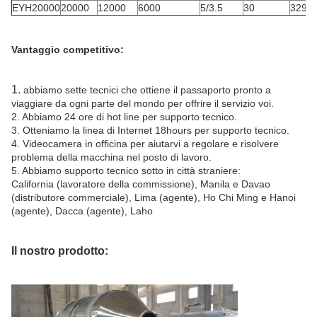
EYH20000
20000
12000
6000
5/3.5
30
3295*
Vantaggio competitivo:
1.
abbiamo sette tecnici che ottiene il passaporto pronto a
viaggiare da ogni parte del mondo per offrire il servizio voi.
2. Abbiamo 24 ore di hot line per supporto tecnico.
3. Otteniamo la linea di Internet 18hours per supporto tecnico.
4. Videocamera in officina per aiutarvi a regolare e risolvere
problema della macchina nel posto di lavoro.
5. Abbiamo supporto tecnico sotto in città straniere:
California (lavoratore della commissione), Manila e Davao
(distributore commerciale), Lima (agente), Ho Chi Ming e Hanoi
(agente), Dacca (agente), Laho
Il nostro prodotto: