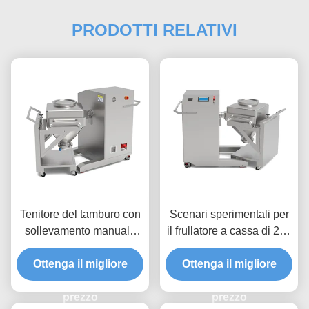
PRODOTTI RELATIVI
Tenitore del tamburo con
Scenari sperimentali per
sollevamento manuale
il frullatore a cassa di 220
dell'asse Z e taratura
V per l'industria chimica
dell'asse X per operazioni
Ottenga il migliore
Ottenga il migliore
alimentare
precise del miscelatore
del bidone
prezzo
prezzo