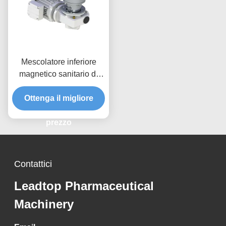
Mescolatore inferiore
magnetico sanitario di
acciaio inossidabile
Ottenga il migliore
dell'agitatore del
miscelatore 3a
prezzo
Contattici
Leadtop Pharmaceutical
Machinery