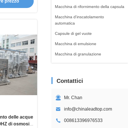
ore prezzo
Macchina di rifornimento della capsula
Macchina d'inscatolamento
automatica
Capsule di gel vuote
Macchina di emulsione
Macchina di granulazione
Macchina d'emulsione di vuoto
Essiccatori farmaceutici
Contattici
Impastatrice della polvere
Macchine di depurazione delle acque
Mr. Chan
Macchina di rifornimento della siringa
info@chinaleadtop.com
Agitatore a pompa
ento delle acque
008613396976533
0HZ di osmosi