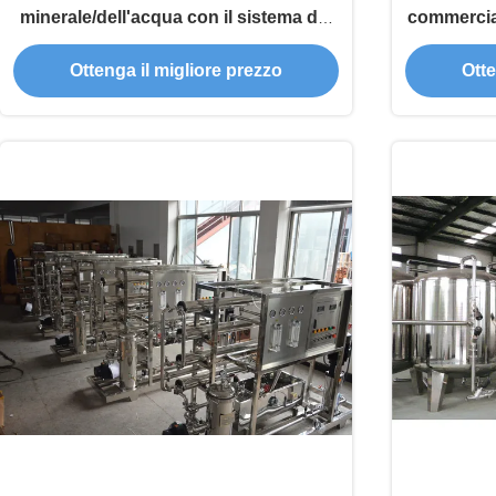
minerale/dell'acqua con il sistema del
commercial
filtro
acque a 
Ottenga il migliore prezzo
Otte