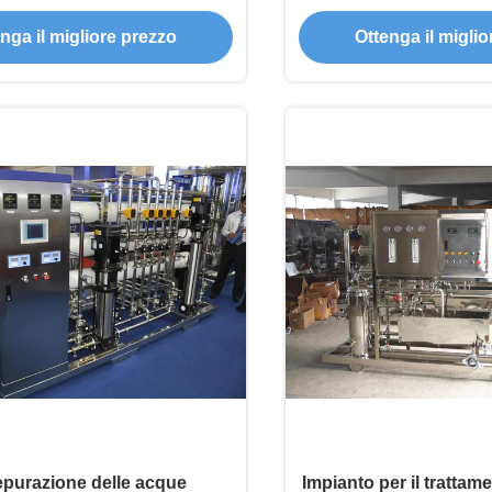
mosis con 1000L/H
inversa del carbo
nga il migliore prezzo
Ottenga il migli
epurazione delle acque
Impianto per il trattam