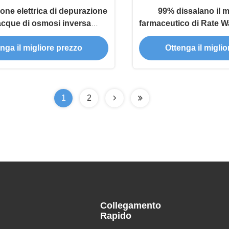
one elettrica di depurazione
99% dissalano il 
acque di osmosi inversa
farmaceutico di Rate Wa
ale 380V/50HZ dei sistemi
Machines 
nga il migliore prezzo
Ottenga il migli
1
2
Collegamento
Rapido