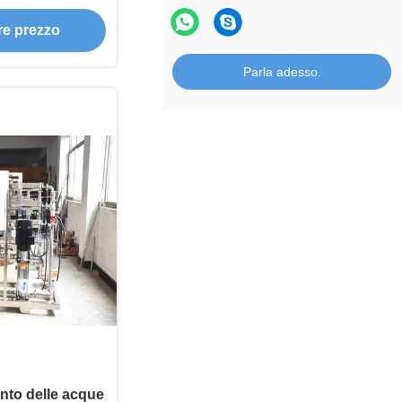
nio attivo
ore prezzo
Parla adesso.
ento delle acque