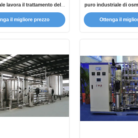
e lavora il trattamento delle
puro industriale di os
macchina di osmosi inversa
500L/H
nga il migliore prezzo
Ottenga il migli