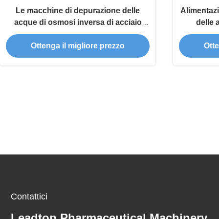
Le macchine di depurazione delle
Alimentazi
acque di osmosi inversa di acciaio
delle 
inossidabile 1000L/H 304 allineano
commerci
Ottenga il migliore prezzo
Otte
Contattici
Leadtop Pharmaceutical Machinery