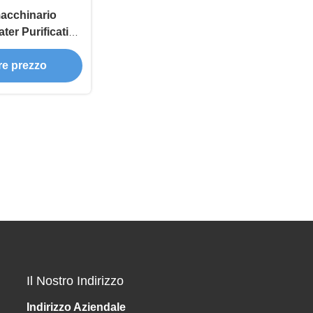
macchinario
ter Purification
For
ore prezzo
Il Nostro Indirizzo
Indirizzo Aziendale