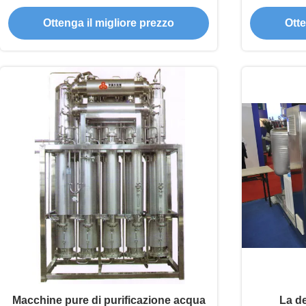
per la produzione dell'acqua potabile
Os
Ottenga il migliore prezzo
Otte
Macchine pure di purificazione acqua
La d