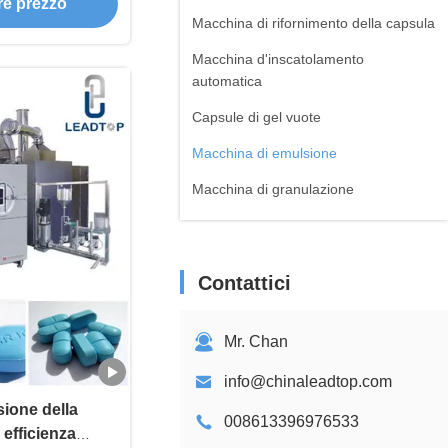
ore prezzo
Macchina di rifornimento della capsula
Macchina d'inscatolamento
automatica
Capsule di gel vuote
Macchina di emulsione
Macchina di granulazione
Macchina d'emulsione di vuoto
Essiccatori farmaceutici
Contattici
Impastatrice della polvere
Macchine di depurazione delle acque
Mr. Chan
Macchina di rifornimento della siringa
info@chinaleadtop.com
Agitatore a pompa
ione della
008613396976533
 efficienza