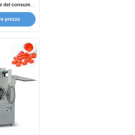
ne del consumo
ia
ore prezzo