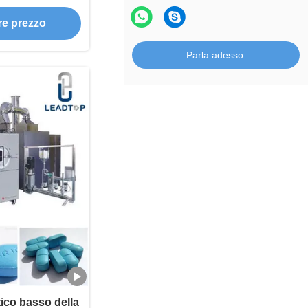
rmaceutica
ore prezzo
Parla adesso.
ico basso della