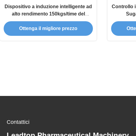
Dispositivo a induzione intelligente ad
Controllo 
alto rendimento 150kgs/time del
Sug
cioccolato della macchina di
Ottenga il migliore prezzo
Otte
emulsione
Contattici
Leadtop Pharmaceutical Machinery