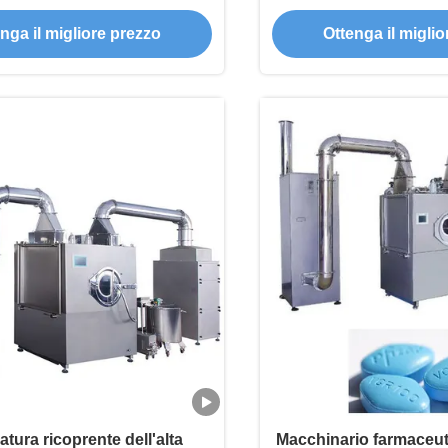
nell'industria fa
nga il migliore prezzo
Ottenga il migli
atura ricoprente dell'alta
Macchinario farmaceut