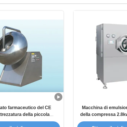
icato farmaceutico del CE
Macchina di emulsion
ttrezzatura della piccola
della compressa 2.8kw
ssa del laboratorio 370w
farmaceut