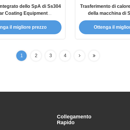
integrato dello SpA di Ss304
Trasferimento di calor
ar Coating Equipment
della macchina di 
Programmable
Granule Film 
nga il migliore prezzo
Ottenga il migli
1
2
3
4
Collegamento
Rapido