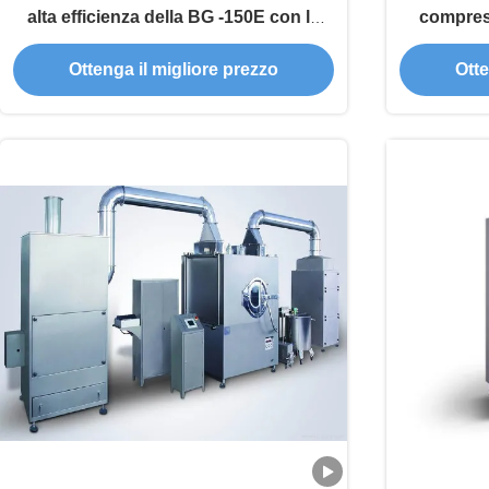
alta efficienza della BG -150E con la
compress
grande prestazione
rive
Ottenga il migliore prezzo
Otte