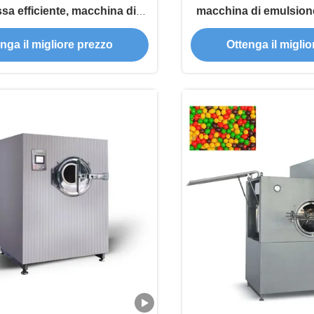
a efficiente, macchina di
macchina di emulsio
stimento nell'industria
di energ
nga il migliore prezzo
Ottenga il migli
farmaceutica