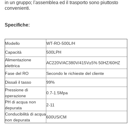
in un gruppo; l'assemblea ed il trasporto sono piuttosto
convenienti.
Specifiche:
Modello
WT-RO-500L/H
Capacità
500LPH
Alimentazione
AC220V/AC380V/415V±5% 50HZ/60HZ
elettrica
Fase del RO
Secondo le richieste del cliente
Dissali il tasso
99%
Pressione di
0.7-1.5Mpa
operazione
PH di acqua non
2-11
depurata
Conducibilità di acqua
600US/CM
non depurata