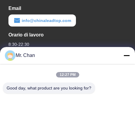
Email
info@chinaleadtop.com
Orario di lavoro
8:30-22:30
Mr. Chan
Il nostro indirizzo
Indirizzo aziendale
12:27 PM
ventottesimo, Jiuan Rd, zona industriale di Jiuli, Shangwang.
Città di Ruian, Zhejiang, CINA
Good day, what product are you looking for?
Indirizzo della fabbrica
ventottesimo, Jiuan Rd, zona industriale di Jiuli, Shangwang.
Città di Ruian, Zhejiang, CINA
Telefono
0086-577-65158955