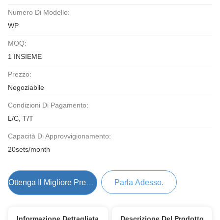
Numero Di Modello:
WP
MOQ:
1 INSIEME
Prezzo:
Negoziabile
Condizioni Di Pagamento:
L/C, T/T
Capacità Di Approvvigionamento:
20sets/month
Ottenga Il Migliore Prezzo
Parla Adesso.
Informazione Dettagliata
Descrizione Del Prodotto