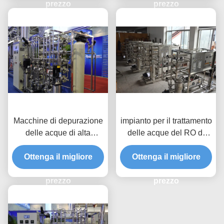
prezzo
prezzo
Macchine di depurazione
impianto per il trattamento
delle acque di alta
delle acque del RO di
efficienza 1000US/CM
osmosi inversa di 380V
per uso farmaceutico
Ottenga il migliore
50HZ per la produzione
Ottenga il migliore
dell'acqua potabile
prezzo
prezzo