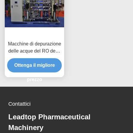
Macchine di depurazione
delle acque del RO degli
Stati Uniti DOW Reverse
Osmosis con 1000L/H
Ottenga il migliore
prezzo
Contattici
Leadtop Pharmaceutical
Machinery