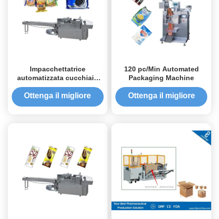
Impacchettatrice
120 pc/Min Automated
automatizzata cucchiaio
Packaging Machine
della forcella, macchina
imballatrice del cuscino
Ottenga il migliore
Ottenga il migliore
per stoviglie
prezzo
prezzo