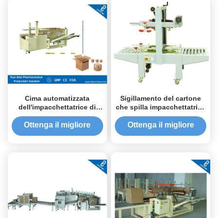
Cima automatizzata
Sigillamento del cartone
dell'impacchettatrice di
che spilla impacchettatrice
chiusura delle casse del
automatizzata per la
tabacco + imballaggio
spillatura della scatola
Ottenga il migliore
Ottenga il migliore
inferiore di nastro adesivo
prezzo
prezzo