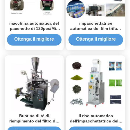
macchina automatica del
impacchettatrice
pacchetto di 120pcs/Min
automatica del film trifase
260mm per la maschera
del PVC/BOPP di 380V
medica
50HZ con controllo dello
Ottenga il migliore
Ottenga il migliore
SpA
prezzo
prezzo
Bustina di tè di
Il riso automatico
riempimento del filtro dal
dell'impacchettatrice delle
gocciolamento
bustine aromatizza la