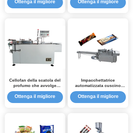
dell'impacchettatrice
bustina di tè del caffè della
Ottenga il migliore
Ottenga il migliore
automatica della bustina
polvere multifunzionale
prezzo
prezzo
del latte doppia
Cellofan della scatola del
Impacchettatrice
profumo che avvolge
automatizzata cuscino
impacchettatrice
orizzontale per l'hardware
automatica per la pellicola
quotidiano degli
Ottenga il migliore
Ottenga il migliore
d'imballaggio
apparecchi dell'alimento
prezzo
prezzo