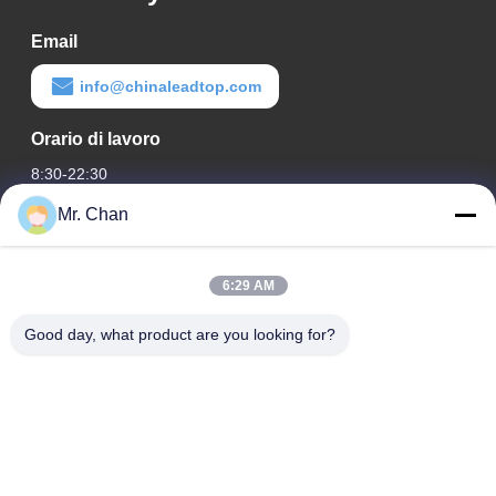
Email
info@chinaleadtop.com
Orario di lavoro
8:30-22:30
Mr. Chan
Il nostro indirizzo
Indirizzo aziendale
6:29 AM
ventottesimo, Jiuan Rd, zona industriale di Jiuli, Shangwang.
Città di Ruian, Zhejiang, CINA
Good day, what product are you looking for?
Indirizzo della fabbrica
ventottesimo, Jiuan Rd, zona industriale di Jiuli, Shangwang.
Città di Ruian, Zhejiang, CINA
Telefono
0086-577-65158955