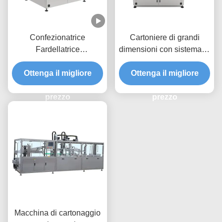
Confezionatrice
Cartoniere di grandi
Fardellatrice
dimensioni con sistema di
Personalizzata con
cambio rapido a 8
Design a 8 Stazioni e
Ottenga il migliore
stazioni per l'imballaggio
Ottenga il migliore
Sistema di Cambio
rapido di grandi scatole
Rapido per Imballaggio
prezzo
fino a 200x130 mm
prezzo
con Caricamento dall'Alto
ad Alta Velocità
Macchina di cartonaggio