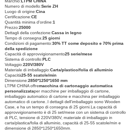
Marchio:
LTPM CHINA
Numero di modello:
Serie ZH
Luogo di origine:
Cina
Certificazione:
CE
Quantità minima d'ordine:
1
Prezzo:
25000
Dettagli della confezione:
Cassa in legno
Tempo di consegna:
25 giorni
Condizioni di pagamento:
30% TT come deposito e 70% prima
della spedizione
Capacità di approvvigionamento
25 serie/mese
Sistema di controllo:
PLC
Voltaggio:
220V/380V
Materiale di imballaggio:
Carta/plastico/folia di alluminio
Capacità
25-55 scatole/min
Dimensione:
2850*1250*1650 mm
LTPM CHINA offre
macchina di cartonaggio automatica
personalizzata
per macchine per imballaggio di cartone,
imballaggio automatico di cartone e macchina per imballaggio
automatico di cartone..I dettagli dell'imballaggio sono Wooden
Case, e ha un tempo di consegna di 25 giorni.La capacità di
approvvigionamento è di 25 set/mese con un sistema di controllo
di PLC, tensione di 220V/380V, materiale di imballaggio in
carta/plastica/folia di alluminio, capacità di 25-55 scatole/min e
dimensione di 2850*1250*1650mm.