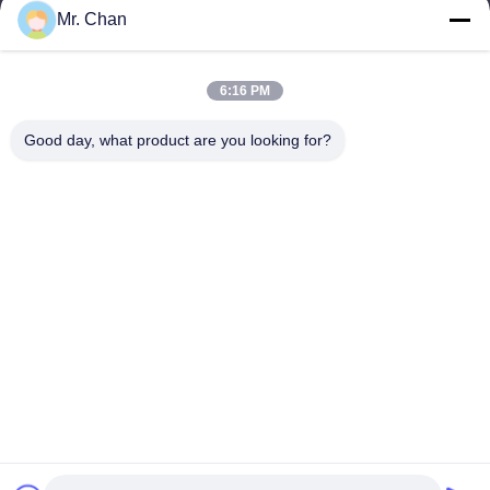
Mr. Chan
Il nostro indirizzo
Indirizzo aziendale
6:16 PM
ventottesimo, Jiuan Rd, zona industriale di Jiuli, Shangwang.
Città di Ruian, Zhejiang, CINA
Good day, what product are you looking for?
Indirizzo della fabbrica
ventottesimo, Jiuan Rd, zona industriale di Jiuli, Shangwang.
Città di Ruian, Zhejiang, CINA
Telefono
0086-577-65158955
Buona qualità della Cina Macchine utensili farmaceutiche
Fornitore. © di Copyright -2026 Leadtop Pharmaceutical
Machinery . Tutti i diritti riservati.