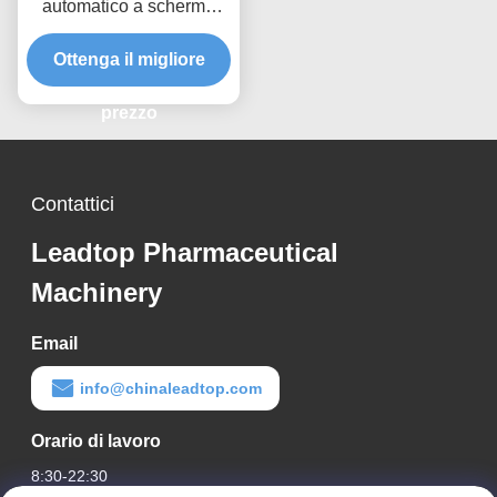
automatico a schermo
tattile per imballaggi da
Ottenga il migliore
15-60 mm
prezzo
Contattici
Leadtop Pharmaceutical
Machinery
Email
info@chinaleadtop.com
Orario di lavoro
8:30-22:30