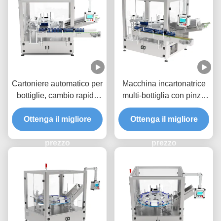
Cartoniere automatico per
Macchina incartonatrice
bottiglie, cambio rapido
multi-bottiglia con pinze
delle piastre di stampo,
servoassistite e
Ottenga il migliore
movimento laterale
deviazione a doppia fila
Ottenga il migliore
preciso per la cartonatura
per un confezionamento
ad alta velocità
prezzo
efficiente di vari tipi di
prezzo
bottiglie