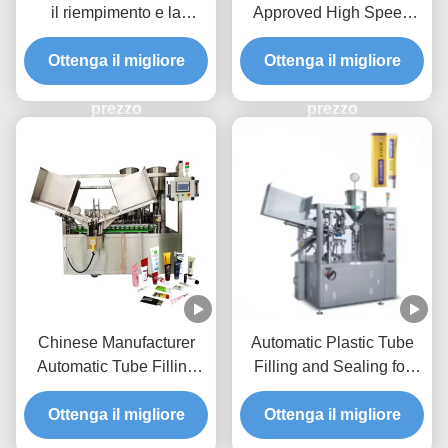
il riempimento e la
Approved High Speed
sigillatura di tubi con
Hot Sale 5ml-120ml
sistema di controllo PLC
Ottenga il migliore
Automatic Ultrasonic Soft
Ottenga il migliore
in acciaio inossidabile
Tube Filling and Sealing
316L e capacità di
prezzo
Tube Filling Machine
prezzo
produzione di 25-40
pezzi/min
Chinese Manufacturer
Automatic Plastic Tube
Automatic Tube Filling
Filling and Sealing for
Sealing for Toothpaste
Creams Cosmetics
Plastic Tube Tube Filling
Ottenga il migliore
Ointment Soft Tube Tube
Ottenga il migliore
Machine
Filling Machine