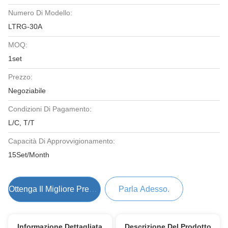
Numero Di Modello:
LTRG-30A
MOQ:
1set
Prezzo:
Negoziabile
Condizioni Di Pagamento:
L/C, T/T
Capacità Di Approvvigionamento:
15Set/Month
Ottenga Il Migliore Prezzo
Parla Adesso.
Informazione Dettagliata
Descrizione Del Prodotto