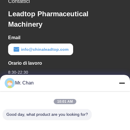
Contattici
Leadtop Pharmaceutical
Machinery
Email
info@chinaleadtop.com
Orario di lavoro
8:30-22:30
Mr. Chan
Il nostro indirizzo
Indirizzo aziendale
10:01 AM
ventottesimo, Jiuan Rd, zona industriale di Jiuli, Shangwang.
Città di Ruian, Zhejiang, CINA
Good day, what product are you looking for?
Indirizzo della fabbrica
ventottesimo, Jiuan Rd, zona industriale di Jiuli, Shangwang.