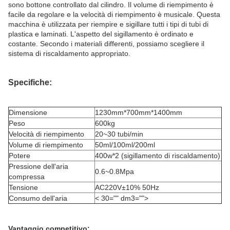
sono bottone controllato dal cilindro. Il volume di riempimento è
facile da regolare e la velocità di riempimento è musicale. Questa
macchina è utilizzata per riempire e sigillare tutti i tipi di tubi di
plastica e laminati. L'aspetto del sigillamento è ordinato e
costante. Secondo i materiali differenti, possiamo scegliere il
sistema di riscaldamento appropriato.
Specifiche:
Dimensione
1230mm*700mm*1400mm
Peso
600kg
Velocità di riempimento
20~30 tubi/min
Volume di riempimento
50ml/100ml/200ml
Potere
400w*2 (sigillamento di riscaldamento)
Pressione dell'aria
0.6~0.8Mpa
compressa
Tensione
AC220V±10% 50Hz
Consumo dell'aria
< 30="" dm3="">
Vantaggio competitivo: