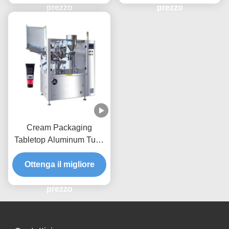
prezzo
prezzo
Cream Packaging
Tabletop Aluminum Tube
Filling and Sealing Semi
Automatic Tube Filling
Ottenga il migliore
Machine
prezzo