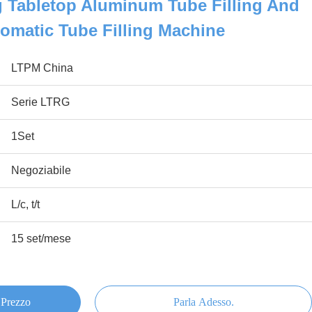
 Tabletop Aluminum Tube Filling And
omatic Tube Filling Machine
LTPM China
Serie LTRG
1Set
Negoziabile
L/c, t/t
15 set/mese
 Prezzo
Parla Adesso.