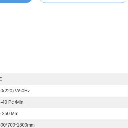
E
80(220) V/50Hz
-40 Pc /min
0-250 Mm
500*700*1800mm