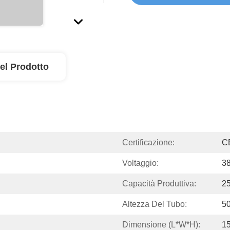
el Prodotto
Certificazione:
C
Voltaggio:
3
Capacità Produttiva:
25
Altezza Del Tubo:
5
Dimensione (l*w*h):
1