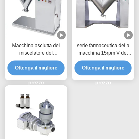
Macchina asciutta del
serie farmaceutica della
miscelatore del
macchina 15rpm V del
miscelatore della farina
miscelatore della polvere
della polvere di forma di v
Ottenga il migliore
Ottenga il migliore
del barilotto 180L
per i prodotti farmaceutici
prezzo
prezzo