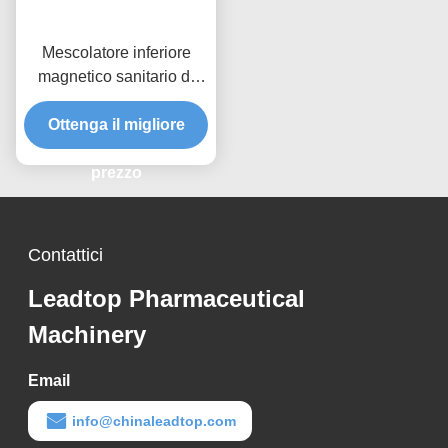
Mescolatore inferiore
magnetico sanitario di
acciaio inossidabile
Ottenga il migliore
dell'agitatore del
miscelatore 3a
prezzo
Contattici
Leadtop Pharmaceutical
Machinery
Email
info@chinaleadtop.com