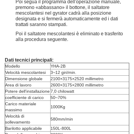
Poi segua il programma dell'operazione manuale,
premono «abbassano» il bottone, il saltatore
mescolantesi nel gyrator cadrà alla posizione
designata e si fermerà automaticamente ed i dati
trattati saranno stampati.
Poi il saltatore mescolantesi è eliminato e trasferito
alla procedura seguente.
Dati tecnici principali:
Modello
YHA-2B
Velocità mescolantesi
3~12 giri/min.
Dimensione globale
2100×3175×2520 millimetro
Area di lavoro
2600×3175×2800 millimetro
Potere dell'installazione
7,0 chilowatt
coefficiente di carico
50~70%
Carico materiale
1000Kg
massimo
Velocità di
580mm/min
sollevamento
Barilotto applicabile
150L-800L