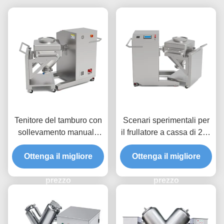
Tenitore del tamburo con
Scenari sperimentali per
sollevamento manuale
il frullatore a cassa di 220
dell'asse Z e taratura
V per l'industria chimica
dell'asse X per operazioni
Ottenga il migliore
Ottenga il migliore
alimentare
precise del miscelatore
del bidone
prezzo
prezzo