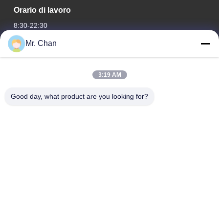
Orario di lavoro
8:30-22:30
Mr. Chan
Il nostro indirizzo
Indirizzo aziendale
3:19 AM
ventottesimo, Jiuan Rd, zona industriale di Jiuli, Shangwang.
Città di Ruian, Zhejiang, CINA
Good day, what product are you looking for?
Indirizzo della fabbrica
ventottesimo, Jiuan Rd, zona industriale di Jiuli, Shangwang.
Città di Ruian, Zhejiang, CINA
Telefono
0086-577-65158955