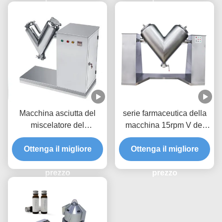
Macchina asciutta del
serie farmaceutica della
miscelatore del
macchina 15rpm V del
miscelatore della farina
miscelatore della polvere
della polvere di forma di v
Ottenga il migliore
Ottenga il migliore
del barilotto 180L
per i prodotti farmaceutici
prezzo
prezzo