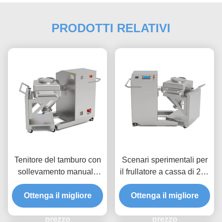
PRODOTTI RELATIVI
Tenitore del tamburo con
Scenari sperimentali per
sollevamento manuale
il frullatore a cassa di 220
dell'asse Z e taratura
V per l'industria chimica
dell'asse X per operazioni
Ottenga il migliore
Ottenga il migliore
alimentare
precise del miscelatore
del bidone
prezzo
prezzo