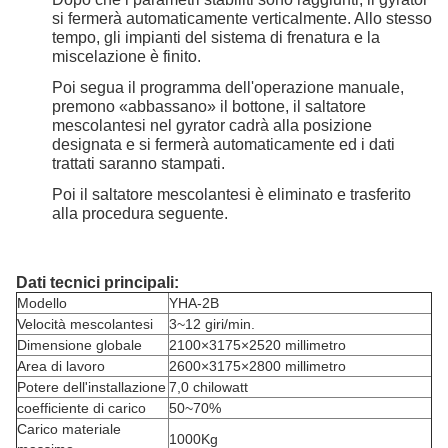
si fermerà automaticamente verticalmente. Allo stesso
tempo, gli impianti del sistema di frenatura e la
miscelazione è finito.
Poi segua il programma dell'operazione manuale,
premono «abbassano» il bottone, il saltatore
mescolantesi nel gyrator cadrà alla posizione
designata e si fermerà automaticamente ed i dati
trattati saranno stampati.
Poi il saltatore mescolantesi è eliminato e trasferito
alla procedura seguente.
Dati tecnici principali:
Modello
YHA-2B
Velocità mescolantesi
3~12 giri/min.
Dimensione globale
2100×3175×2520 millimetro
Area di lavoro
2600×3175×2800 millimetro
Potere dell'installazione
7,0 chilowatt
coefficiente di carico
50~70%
Carico materiale
1000Kg