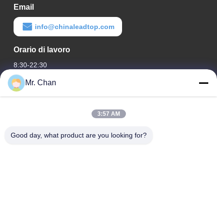
Email
info@chinaleadtop.com
Orario di lavoro
8:30-22:30
Mr. Chan
Il nostro indirizzo
Indirizzo aziendale
3:57 AM
ventottesimo, Jiuan Rd, zona industriale di Jiuli, Shangwang.
Città di Ruian, Zhejiang, CINA
Good day, what product are you looking for?
Indirizzo della fabbrica
ventottesimo, Jiuan Rd, zona industriale di Jiuli, Shangwang.
Città di Ruian, Zhejiang, CINA
Telefono
0086-577-65158955