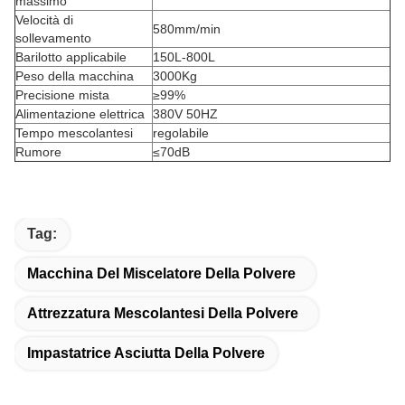
massimo
Velocità di
580mm/min
sollevamento
Barilotto applicabile
150L-800L
Peso della macchina
3000Kg
Precisione mista
≥99%
Alimentazione elettrica
380V 50HZ
Tempo mescolantesi
regolabile
Rumore
≤70dB
Tag:
Macchina Del Miscelatore Della Polvere
Attrezzatura Mescolantesi Della Polvere
Impastatrice Asciutta Della Polvere