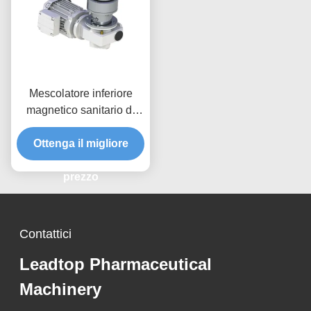
Mescolatore inferiore
magnetico sanitario di
acciaio inossidabile
Ottenga il migliore
dell'agitatore del
miscelatore 3a
prezzo
Contattici
Leadtop Pharmaceutical
Machinery