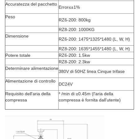
Accuratezza del pacchetto
Error≤±1%
Peso
RZ6-200: 800kg
RZ8-200: 1000KG
Dimensione
RZ6-200: 1475*1325*1480 (L, W, H)
RZ8-200: 1635*1455*1480 (L, W, H)
Potere totale
RZ6-200: 1.5kw
RZ8-200: 2.3kw
Determinare alimentazione
380V di 50HZ linea Cinque trifase
Alimentazione di controllo
DC24V
Requisito dell'aria della
³ /min di ≥0.45m (l'aria della
compressa
compressa è fornita dall'utente)