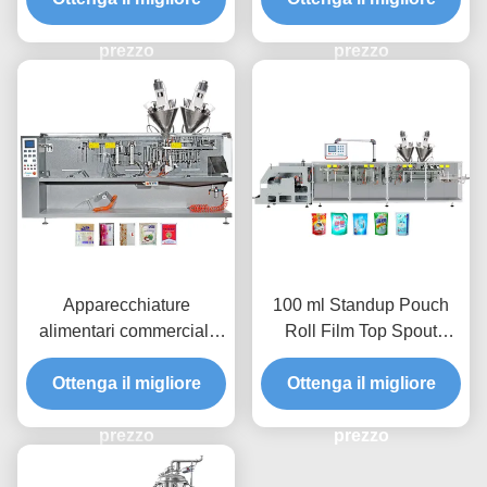
prezzo
prezzo
Apparecchiature
100 ml Standup Pouch
alimentari commerciali
Roll Film Top Spout
Granulo cubo di zucchero
Doypack Automatica
riempimento automatico
Ottenga il migliore
Macchina di imballaggio
Ottenga il migliore
di sale macchina di
multifunzione orizzontale
imballaggio multifunzione
prezzo
prezzo
orizzontale