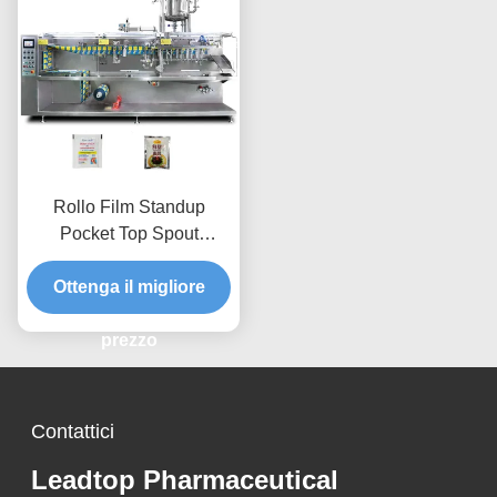
Rollo Film Standup
Pocket Top Spout
Doypack Latte Tea
Riempimento Macchina
Ottenga il migliore
di imballaggio
multifunzionale
prezzo
orizzontale
Contattici
Leadtop Pharmaceutical