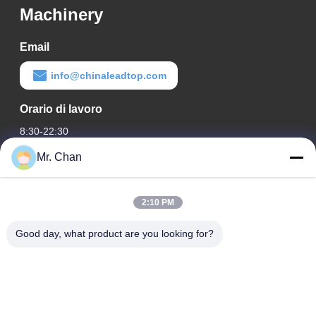
Machinery
Email
info@chinaleadtop.com
Orario di lavoro
8:30-22:30
Mr. Chan
Il nostro indirizzo
Indirizzo aziendale
2:10 PM
ventottesimo, Jiuan Rd, zona industriale di Jiuli, Shangwang.
Città di Ruian, Zhejiang, CINA
Good day, what product are you looking for?
Indirizzo della fabbrica
ventottesimo, Jiuan Rd, zona industriale di Jiuli, Shangwang.
Città di Ruian, Zhejiang, CINA
Telefono