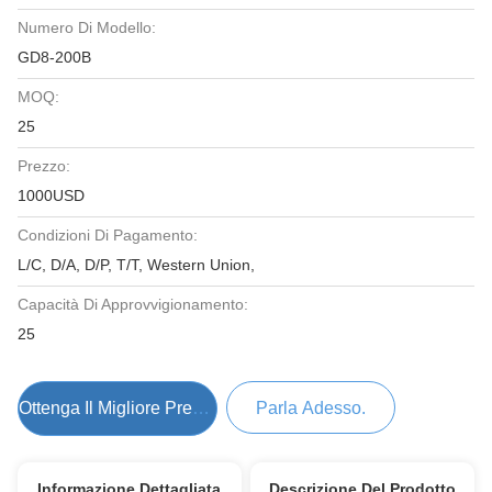
Numero Di Modello:
GD8-200B
MOQ:
25
Prezzo:
1000USD
Condizioni Di Pagamento:
L/C, D/A, D/P, T/T, Western Union,
Capacità Di Approvvigionamento:
25
Ottenga Il Migliore Prezzo
Parla Adesso.
Informazione Dettagliata
Descrizione Del Prodotto