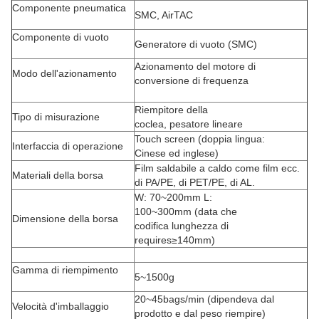
Componente pneumatica
SMC, AirTAC
Componente di vuoto
Generatore di vuoto (SMC)
Azionamento del motore di
Modo dell'azionamento
conversione di frequenza
Riempitore della
Tipo di misurazione
coclea, pesatore lineare
Touch screen (doppia lingua:
Interfaccia di operazione
Cinese ed inglese)
Film saldabile a caldo come
film ecc.
Materiali della borsa
di PA/PE, di PET/PE, di AL.
W: 70~200mm L:
100~300mm (data che
Dimensione della borsa
codifica lunghezza di
requires≥140mm)
Gamma di riempimento
5~1500g
20~45bags/min (dipendeva dal
Velocità d'imballaggio
prodotto e dal peso riempire)