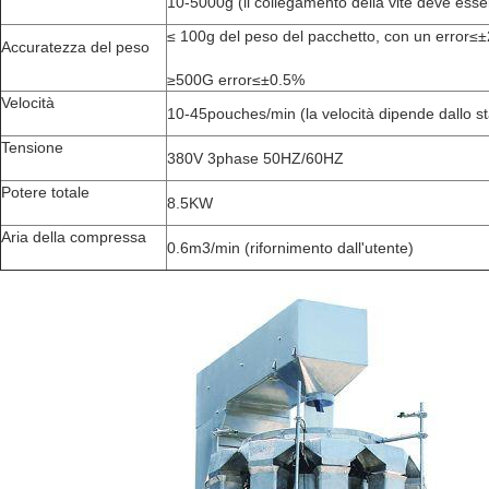
10-5000g (il collegamento della vite deve ess
≤ 100g del peso del pacchetto, con un error
Accuratezza del peso
≥500G error≤±0.5%
Velocità
10-45pouches/min (la velocità dipende
dallo s
Tensione
380V 3phase 50HZ/60HZ
Potere totale
8.5KW
Aria della compressa
0.6m3/min (rifornimento dall'utente)