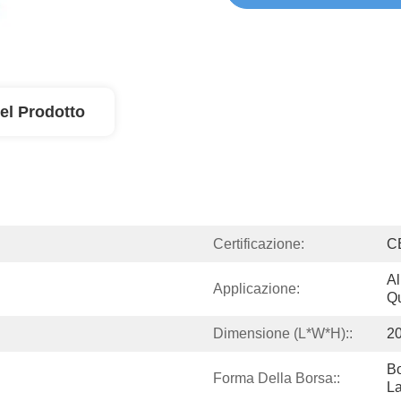
el Prodotto
Certificazione:
C
Al
Applicazione:
Qu
Dimensione (L*W*H)::
2
Bo
Forma Della Borsa::
L