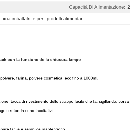
Capacità Di Alimentazione:
2
hina imballatrice per i prodotti alimentari
ack con la funzione della chiusura lampo
n polvere, farina, polvere cosmetica, ecc fino a 1000ml,
e, tacca di rivestimento dello strappo facile che fa, sigillando, borsa f
ngolo rotonda sono facoltativi.
nzionare facile e semplice mantengono.