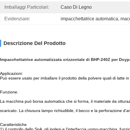
Imballaggi Particolari:
Caso Di Legno
Evidenziare:
impacchettatrice automatica
, 
macc
Descrizione Del Prodotto
Impacchettatrice automatizzata orizzontale di BHP-240Z per Doyp
Applicazioni:
Può essere usato per imballare il prodotto della polvere quali di latte i
Funzione:
La macchina può borsa automatica che si forma, il materiale da otturazion
scaricato. La chiusura lampo richiudibile, il becco e la perforazione d'a
Caratteristiche
1) il controllo dello SpA, gli inglesi e l'interfaccia uomo-macchina, fu