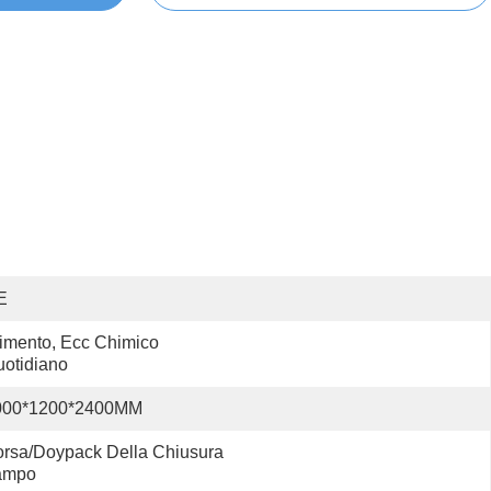
E
imento, Ecc Chimico 
otidiano
000*1200*2400MM
rsa/doypack Della Chiusura 
ampo