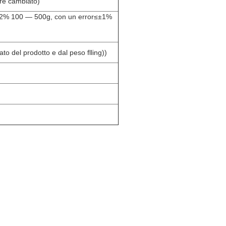
ere cambiato)
≤±2% 100 — 500g, con un error≤±1%
tato del prodotto e dal peso flling))