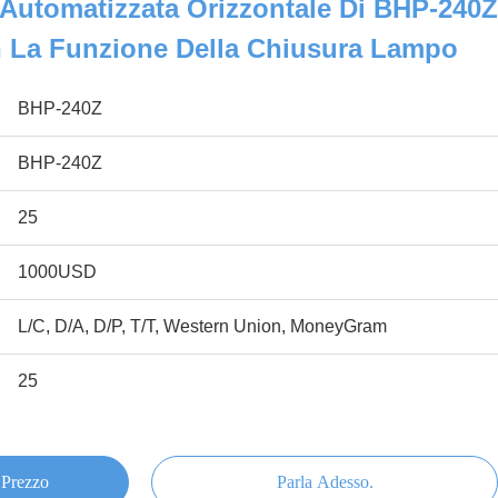
 Automatizzata Orizzontale Di BHP-240Z
 La Funzione Della Chiusura Lampo
BHP-240Z
BHP-240Z
25
1000USD
L/C, D/A, D/P, T/T, Western Union, MoneyGram
25
 Prezzo
Parla Adesso.