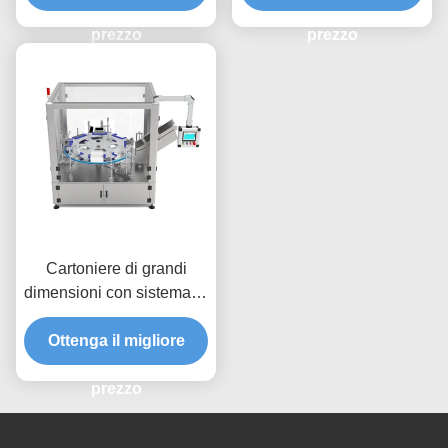
per un confezionamento
Sistema di Cambio
efficiente di vari tipi di
prezzo
Rapido per Imballaggio
prezzo
bottiglie
con Caricamento dall'Alto
ad Alta Velocità
Cartoniere di grandi
dimensioni con sistema di
cambio rapido a 8
stazioni per l'imballaggio
Ottenga il migliore
rapido di grandi scatole
fino a 200x130 mm
prezzo