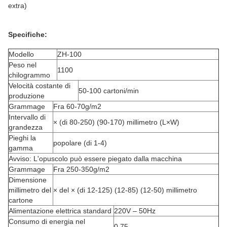
extra)
Specifiche:
Modello
ZH-100
Peso nel
1100
chilogrammo
Velocità costante di
50-100 cartoni/min
produzione
Grammage
Fra 60-70g/m2
Intervallo di
× (di 80-250) (90-170) millimetro (L×W)
grandezza
Pieghi la
popolare (di 1-4)
gamma
Avviso: L'opuscolo può essere piegato dalla macchina
Grammage
Fra 250-350g/m2
Dimensione
millimetro del
× del × (di 12-125) (12-85) (12-50) millimetro
cartone
Alimentazione elettrica standard
220V – 50Hz
Consumo di energia nel
0,75