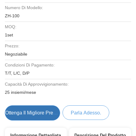
Numero Di Modello:
ZH-100
MOQ:
1set
Prezzo:
Negoziabile
Condizioni Di Pagamento:
T/T, L/C, D/P
Capacità Di Approvvigionamento:
25 insiemi/mese
Ottenga Il Migliore Prezzo
Parla Adesso.
Informazione Dettagliata
Descrizione Del Prodotto