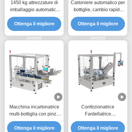
1450 kg attrezzature di
Cartoniere automatico per
imballaggio automatico
bottiglie, cambio rapido
con schermo sensoriale
delle piastre di stampo,
dimensioni H15-60 mm
Ottenga il migliore
Ottenga il migliore
movimento laterale
preciso per la cartonatura
prezzo
ad alta velocità
prezzo
Macchina incartonatrice
Confezionatrice
multi-bottiglia con pinze
Fardellatrice
servoassistite e
Personalizzata con
deviazione a doppia fila
Ottenga il migliore
Design a 8 Stazioni e
Ottenga il migliore