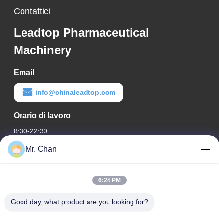
Contattici
Leadtop Pharmaceutical
Machinery
Email
info@chinaleadtop.com
Orario di lavoro
8:30-22:30
Mr. Chan
Il nostro indirizzo
Indirizzo aziendale
6:24 PM
ventottesimo, Jiuan Rd, zona industriale di Jiuli, Shangwang.
Città di Ruian, Zhejiang, CINA
Good day, what product are you looking for?
Indirizzo della fabbrica