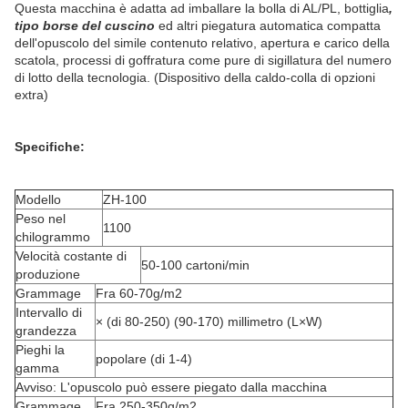
Questa macchina è adatta ad imballare la bolla di AL/PL, bottiglia
,
tipo borse del cuscino
ed altri piegatura automatica compatta
dell'opuscolo del simile contenuto relativo, apertura e carico della
scatola, processi di goffratura come pure di sigillatura del numero
di lotto della tecnologia. (Dispositivo della caldo-colla di opzioni
extra)
Specifiche:
Modello
ZH-100
Peso nel
1100
chilogrammo
Velocità costante di
50-100 cartoni/min
produzione
Grammage
Fra 60-70g/m2
Intervallo di
× (di 80-250) (90-170) millimetro (L×W)
grandezza
Pieghi la
popolare (di 1-4)
gamma
Avviso: L'opuscolo può essere piegato dalla macchina
Grammage
Fra 250-350g/m2