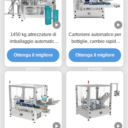
1450 kg attrezzature di
Cartoniere automatico per
imballaggio automatico
bottiglie, cambio rapido
con schermo sensoriale
delle piastre di stampo,
dimensioni H15-60 mm
Ottenga il migliore
Ottenga il migliore
movimento laterale
preciso per la cartonatura
prezzo
ad alta velocità
prezzo