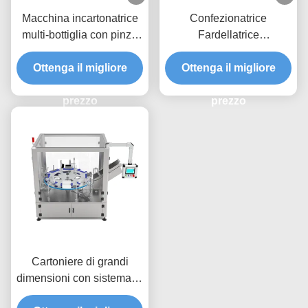
Macchina incartonatrice
Confezionatrice
multi-bottiglia con pinze
Fardellatrice
servoassistite e
Personalizzata con
deviazione a doppia fila
Ottenga il migliore
Design a 8 Stazioni e
Ottenga il migliore
per un confezionamento
Sistema di Cambio
efficiente di vari tipi di
prezzo
Rapido per Imballaggio
prezzo
bottiglie
con Caricamento dall'Alto
ad Alta Velocità
Cartoniere di grandi
dimensioni con sistema di
cambio rapido a 8