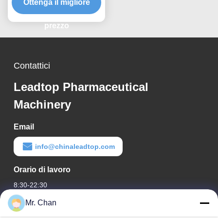
stazioni per l'imballaggio
Ottenga il migliore
rapido di grandi scatole
fino a 200x130 mm
prezzo
Contattici
Leadtop Pharmaceutical
Machinery
Email
info@chinaleadtop.com
Orario di lavoro
8:30-22:30
Mr. Chan
Il nostro indirizzo