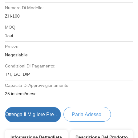
Numero Di Modello:
ZH-100
MOQ:
1set
Prezzo:
Negoziabile
Condizioni Di Pagamento:
T/T, L/C, D/P
Capacità Di Approvvigionamento:
25 insiemi/mese
Ottenga Il Migliore Prezzo
Parla Adesso.
Informazione Dettagliata
Descrizione Del Prodotto