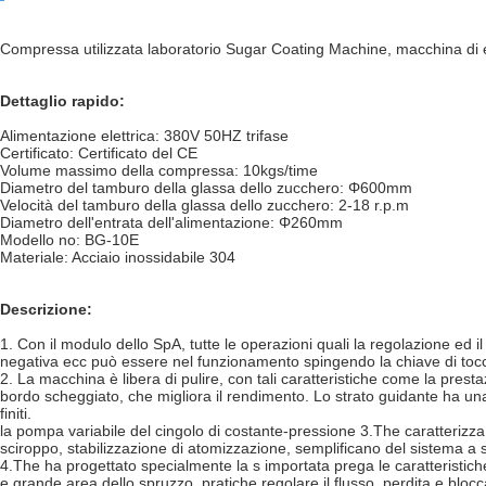
Compressa utilizzata laboratorio Sugar Coating Machine, macchina di
Dettaglio rapido:
Alimentazione elettrica: 380V 50HZ trifase
Certificato: Certificato del CE
Volume massimo della compressa: 10kgs/time
Diametro del tamburo della glassa dello zucchero: Φ600mm
Velocità del tamburo della glassa dello zucchero: 2-18 r.p.m
Diametro dell'entrata dell'alimentazione: Φ260mm
Modello no: BG-10E
Materiale: Acciaio inossidabile 304
Descrizione:
1. Con il modulo dello SpA, tutte le operazioni quali la regolazione ed il
negativa ecc può essere nel funzionamento spingendo la chiave di tocco 
2. La macchina è libera di pulire, con tali caratteristiche come la prest
bordo scheggiato, che migliora il rendimento. Lo strato guidante ha una
finiti.
la pompa variabile del cingolo di costante-pressione 3.The caratterizza il
sciroppo, stabilizzazione di atomizzazione, semplificano del sistema a
4.The ha progettato specialmente la s importata prega le caratteristiche 
e grande area dello spruzzo, pratiche regolare il flusso, perdita e bloc