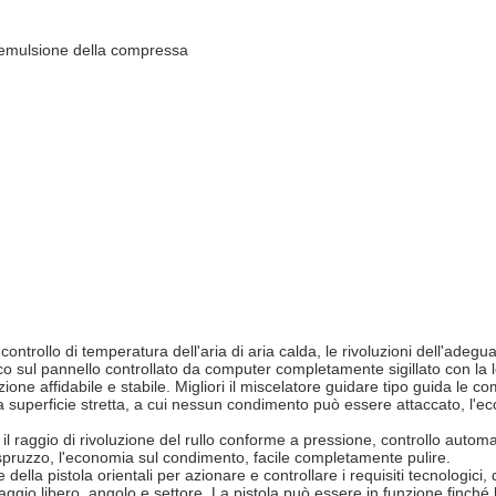
 emulsione della compressa
 controllo di temperatura dell'aria di aria calda, le rivoluzioni dell'ade
sul pannello controllato da computer completamente sigillato con la leg
azione affidabile e stabile. Migliori il miscelatore guidare tipo guida le
 superficie stretta, a cui nessun condimento può essere attaccato, l'ec
 raggio di rivoluzione del rullo conforme a pressione, controllo automatic
 spruzzo, l'economia sul condimento, facile completamente pulire.
della pistola orientali per azionare e controllare i requisiti tecnologic
caggio libero, angolo e settore. La pistola può essere in funzione finch