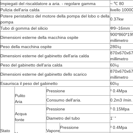
Impiegati del riscaldatore a aria. - regolare gamma
~ ℃ 80
Pulizia dell'aria calda
livello 1000
Potere peristaltico del motore della pompa del lobo o della
0.37kw
pompa
Tubo di gomma del silicio
Φ9~16mm
900*860*19
Dimensioni esterne della macchina ospite
millimetro
Peso della macchina ospite
280㎏
870x670x6
Dimensioni esterne del gabinetto dell'aria calda
millimetro
Peso del gabinetto dell'aria calda
60㎏
870x670x6
Dimensioni esterne del gabinetto dello scarico
millimetro
Esaurisca il peso del gabinetto
60㎏
Pressione
³ 0.4Mpa
Pulito
Consumo dell'aria.
0.2m3 /min.
Aria
Pressione
³ 0.15Mpa
Acqua
Diametro del tubo
1' “
fonte
Pressione
³ 0.4Mpa
Stato
Vapore