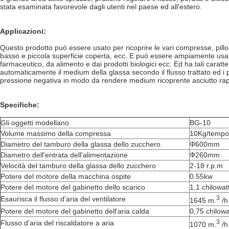
stata esaminata favorevole dagli utenti nel paese ed all'estero.
Applicazioni:
Questo prodotto può essere usato per ricoprire le vari compresse, pillole
basso e piccola superficie coperta, ecc. E può essere ampiamente usato pe
farmaceutico, da alimento e dai prodotti biologici ecc. Ed ha tali caratt
automaticamente il medium della glassa secondo il flusso trattato ed i par
pressione negativa in modo da rendere medium ricoprente asciutto rapida
Specifiche:
Gli oggetti modellano
BG-10
Volume massimo della compressa
10Kg/tempo
Diametro del tamburo della glassa dello zucchero.
Φ600mm
Diametro dell'entrata dell'alimentazione
Φ260mm
Velocità del tamburo della glassa dello zucchero
2-18 r.p.m
Potere del motore della macchina ospite
0.55kw
Potere del motore del gabinetto dello scarico
1,1 chilowat
3
Esaurisca il flusso d'aria del ventilatore
1645 m.
/h
Potere del motore del gabinetto dell'aria calda
0,75 chilowa
3
Flusso d'aria del riscaldatore a aria
1070 m.
/h