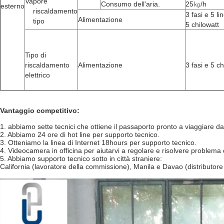
Vapore
Consumo dell'aria.
25㎏/h
esterno
riscaldamento
3 fasi e 5 li
Alimentazione
tipo
5 chilowatt
Tipo di
riscaldamento
Alimentazione
3 fasi e 5 c
elettrico
Vantaggio competitivo:
1. abbiamo sette tecnici che ottiene il passaporto pronto a viaggiare da 
2. Abbiamo 24 ore di hot line per supporto tecnico.
3. Otteniamo la linea di Internet 18hours per supporto tecnico.
4. Videocamera in officina per aiutarvi a regolare e risolvere problema 
5. Abbiamo supporto tecnico sotto in città straniere:
California (lavoratore della commissione), Manila e Davao (distributo