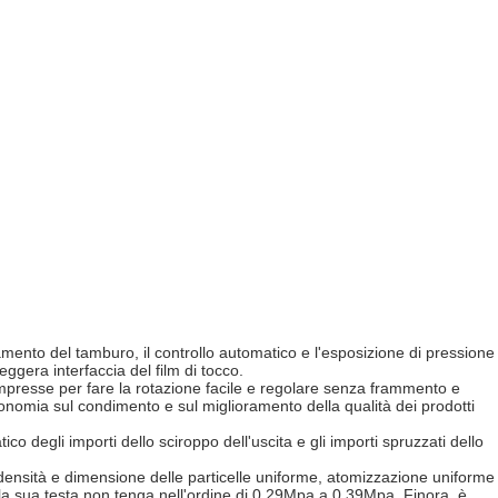
guamento del tamburo, il controllo automatico e l'esposizione di pressione
gera interfaccia del film di tocco.
 compresse per fare la rotazione facile e regolare senza frammento e
onomia sul condimento e sul miglioramento della qualità dei prodotti
o degli importi dello sciroppo dell'uscita e gli importi spruzzati dello
i, densità e dimensione delle particelle uniforme, atomizzazione uniforme
é la sua testa non tenga nell'ordine di 0.29Mpa a 0.39Mpa. Finora, è