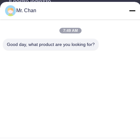
Il nostro indirizzo
Mr. Chan
Indirizzo aziendale
ventottesimo, Jiuan Rd, zona industriale di Jiuli, Shangwang.
Città di Ruian, Zhejiang, CINA
7:49 AM
Indirizzo della fabbrica
Good day, what product are you looking for?
ventottesimo, Jiuan Rd, zona industriale di Jiuli, Shangwang.
Città di Ruian, Zhejiang, CINA
Telefono
0086-577-65158955
Buona qualità della Cina Macchine utensili farmaceutiche
Fornitore. © di Copyright -2026 Leadtop Pharmaceutical
Machinery . Tutti i diritti riservati.
Norme sulla privacy
|
Mappa del sito