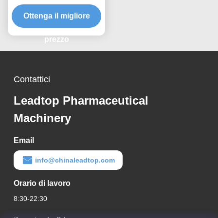
Doypack Latte Tea
Riempimento Macchina
Ottenga il migliore
di imballaggio
multifunzionale
prezzo
orizzontale
Contattici
Leadtop Pharmaceutical
Machinery
Email
info@chinaleadtop.com
Orario di lavoro
8:30-22:30