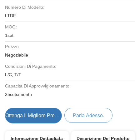
Numero Di Modello:
LTDF
MOQ:
1set
Prezzo:
Negoziabile
Condizioni Di Pagamento:
L/C, T/T
Capacità Di Approvvigionamento:
25sets/month
Ottenga Il Migliore Prezzo
Parla Adesso.
Informazione Dettagliata
Descrizione Del Prodotto