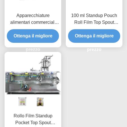
Apparecchiature
100 ml Standup Pouch
alimentari commerciali
Roll Film Top Spout
Granulo cubo di zucchero
Doypack Automatica
riempimento automatico
Ottenga il migliore
Macchina di imballaggio
Ottenga il migliore
di sale macchina di
multifunzione orizzontale
imballaggio multifunzione
prezzo
prezzo
orizzontale
Rollo Film Standup
Pocket Top Spout