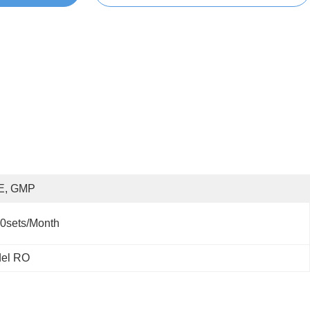
E, GMP
0sets/month
 del RO