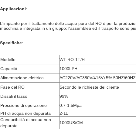
Applicazioni:
L'impianto per il trattamento delle acque puro del RO è per la produzione
macchina è integrata in un gruppo; l'assemblea ed il trasporto sono piu
Specifiche:
Modello
WT-RO-1T/H
Capacità
1000LPH
Alimentazione elettrica
AC220V/AC380V/415V±5% 50HZ/60HZ
Fase del RO
Secondo le richieste del cliente
Dissali il tasso
99%
Pressione di operazione
0.7-1.5Mpa
PH di acqua non depurata
2-11
Conducibilità di acqua non
1000US/CM
depurata