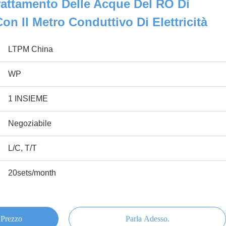
Trattamento Delle Acque Del RO Di
n Il Metro Conduttivo Di Elettricità
LTPM China
WP
1 INSIEME
Negoziabile
L/C, T/T
20sets/month
 Prezzo
Parla Adesso.