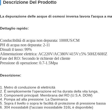
Descrizione Del Prodotto
La depurazione delle acque di osmosi inversa lavora l'acqua a mac
Dettaglio rapido:
Conducibilità di acqua non depurata: 1000US/CM
PH di acqua non depurata: 2-11
Dissali il tasso: 99%
Alimentazione elettrica: AC220V/AC380V/415V±5% 50HZ/60HZ
Fase del RO: Secondo le richieste del cliente
Pressione di operazione: 0.7-1.5Mpa
Descrizione:
1. Metro di conduzione di elettricità
2. È semplicemente l'operazione ed ha durata della vita lunga.
3. Componenti principali: Membrana del RO (U.S.A. DOW)
4. Pompa ad alta pressione: La Danimarca
5. Sopra il livello o sopra le facilità di protezione di pressione bassa
6. 304 inossidabili (l'acciaio inossidabile 316L è disponibile)