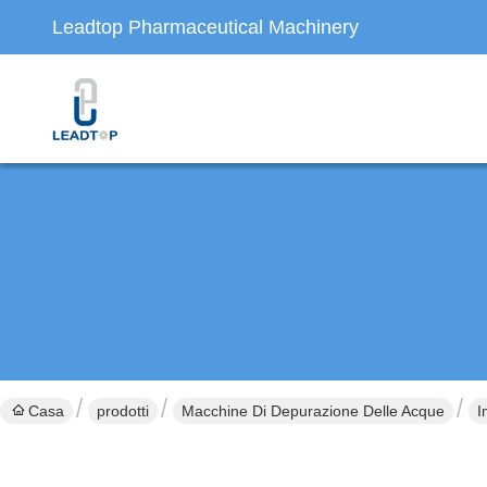
Leadtop Pharmaceutical Machinery
Casa
prodotti
Macchine Di Depurazione Delle Acque
I