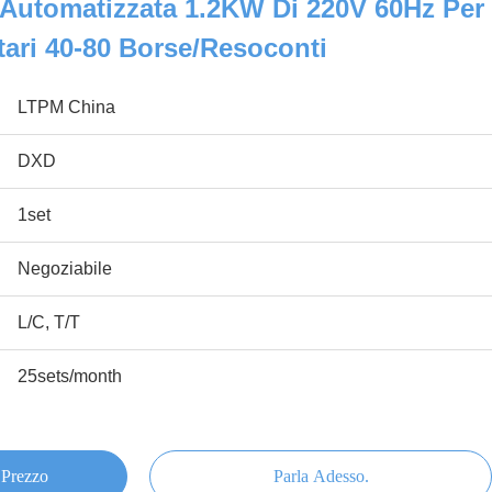
 Automatizzata 1.2KW Di 220V 60Hz Per
tari 40-80 Borse/resoconti
LTPM China
DXD
1set
Negoziabile
L/C, T/T
25sets/month
 Prezzo
Parla Adesso.