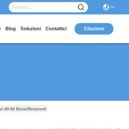
e
Blog
Soluzioni
Contattici
Citazione
ari 40-80 Borse/resoconti