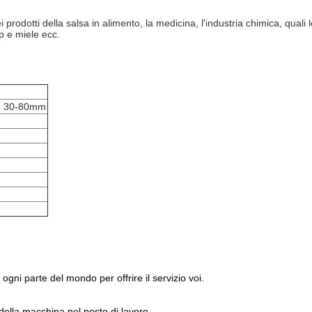
otti della salsa in alimento, la medicina, l'industria chimica, quali l
up e miele ecc.
m: 30-80mm
ogni parte del mondo per offrire il servizio voi.
della macchina nel posto di lavoro.