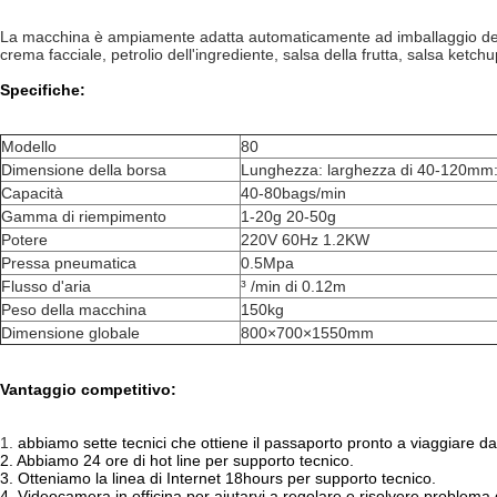
La macchina è ampiamente adatta automaticamente ad imballaggio dei prod
crema facciale, petrolio dell'ingrediente, salsa della frutta, salsa ketch
Specifiche:
Modello
80
Dimensione della borsa
Lunghezza: larghezza di 40-120m
Capacità
40-80bags/min
Gamma di riempimento
1-20g 20-50g
Potere
220V 60Hz 1.2KW
Pressa pneumatica
0.5Mpa
Flusso d'aria
³ /min di 0.12m
Peso della macchina
150kg
Dimensione globale
800×700×1550mm
Vantaggio competitivo:
1.
abbiamo sette tecnici che ottiene il passaporto pronto a viaggiare da 
2. Abbiamo 24 ore di hot line per supporto tecnico.
3. Otteniamo la linea di Internet 18hours per supporto tecnico.
4. Videocamera in officina per aiutarvi a regolare e risolvere problema 