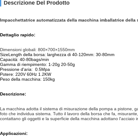
Descrizione Del Prodotto
Impacchettatrice automatizzata della macchina imballatrice della 
Dettaglio rapido:
Dimensioni globali: 800×700×1550mm
SizeLength della borsa: larghezza di 40-120mm: 30-80mm
Capacità: 40-80bags/min
Gamma di riempimento: 1-20g 20-50g
Pressione d'aria: 0.5Mpa
Potere: 220V 60Hz 1.2KW
Peso della macchina: 150kg
Descrizione:
La macchina adotta il sistema di misurazione della pompa a pistone, gamm
foto che individua sistema. Tutto il lavoro della borsa che fa, misurant
contattano gli oggetti e la superficie della macchina adottano l'acciaio i
Applicazioni: