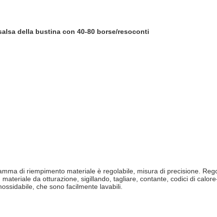
salsa della bustina con 40-80 borse/resoconti
a di riempimento materiale è regolabile, misura di precisione. Regolator
e, materiale da otturazione, sigillando, tagliare, contante, codici di ca
nossidabile, che sono facilmente lavabili.