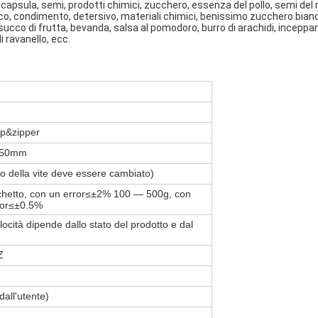
apsula, semi, prodotti chimici, zucchero, essenza del pollo, semi del m
co, condimento, detersivo, materiali chimici, benissimo zucchero bianco
so, succo di frutta, bevanda, salsa al pomodoro, burro di arachidi, incep
i ravanello, ecc.
up&zipper
350mm
o della vite deve essere cambiato)
chetto, con un error≤±2% 100 — 500g, con
ror≤±0.5%
ocità dipende dallo stato del prodotto e dal
Z
all'utente)