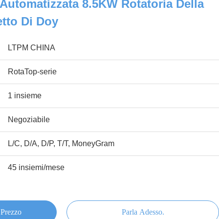
 Automatizzata 8.5KW Rotatoria Della
tto Di Doy
LTPM CHINA
RotaTop-serie
1 insieme
Negoziabile
L/C, D/A, D/P, T/T, MoneyGram
45 insiemi/mese
 Prezzo
Parla Adesso.