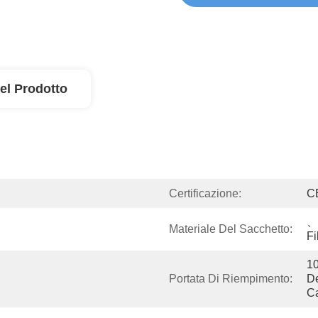
el Prodotto
Certificazione:
C
、 
Materiale Del Sacchetto:
Fi
10
Portata Di Riempimento:
De
C