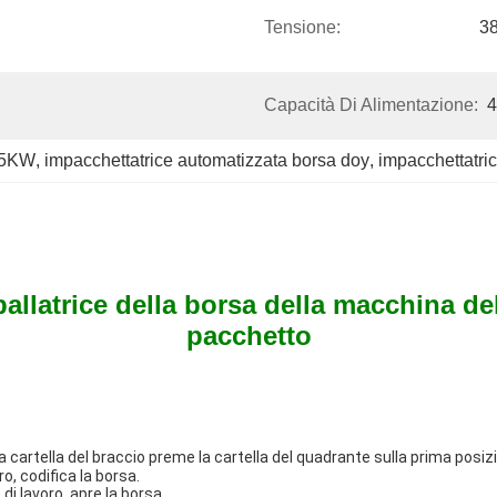
Tensione:
3
Capacità Di Alimentazione:
4
8.5KW
, 
impacchettatrice automatizzata borsa doy
, 
impacchettatri
allatrice della borsa della macchina d
pacchetto
a cartella del braccio preme la cartella del quadrante sulla prima posizi
o, codifica la borsa.
di lavoro, apre la borsa.