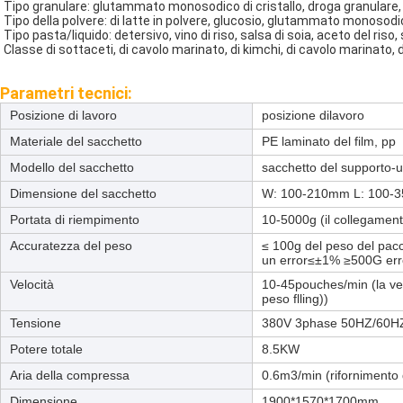
Tipo granulare: glutammato monosodico di cristallo, droga granulare, c
Tipo della polvere: di latte in polvere, glucosio, glutammato monosodi
Tipo pasta/liquido: detersivo, vino di riso, salsa di soia, aceto del ri
Classe di sottaceti, di cavolo marinato, di kimchi, di cavolo marinato, d
Parametri tecnici:
Posizione di lavoro
posizione dilavoro
Materiale del sacchetto
PE laminato del film, pp
Modello del sacchetto
sacchetto del supporto-
Dimensione del sacchetto
W: 100-210mm L: 100-
Portata di riempimento
10-5000g (il collegament
Accuratezza del peso
≤ 100g del peso del pac
un error≤±1% ≥500G er
Velocità
10-45pouches/min (la vel
peso flling))
Tensione
380V 3phase 50HZ/60H
Potere totale
8.5KW
Aria della compressa
0.6m3/min (rifornimento d
Dimensione
1900*1570*1700mm