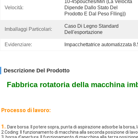
10-45pouches/min (la Velocità 
Velocità:
Dipende Dallo Stato Del 
Prodotto E Dal Peso Flling))
Caso Di Legno Standard 
Imballaggi Particolari:
Dell'esportazione
Evidenziare:
Impacchettatrice automatizzata 
Descrizione Del Prodotto
Fabbrica rotatoria della macchina imb
Processo di lavoro:
1. 
Dare borsa: Il potere sopra, punta di aspirazione adsorbe la borsa, l
2.Coding: Il funzionamento di macchina alla seconda posizione di lavor
3. borsa d'apertura: Il funzionamento di macchina alla terza posizione 