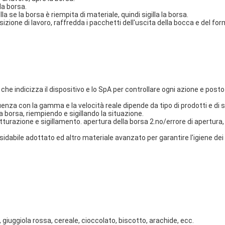
la borsa.
a se la borsa è riempita di materiale, quindi sigilla la borsa.
zione di lavoro, raffredda i pacchetti dell'uscita della bocca e del form
he indicizza il dispositivo e lo SpA per controllare ogni azione e posto
uenza con la gamma e la velocità reale dipende da tipo di prodotti e di
a borsa, riempiendo e sigillando la situazione.
tturazione e sigillamento. apertura della borsa 2.no/errore di apertur
sidabile adottato ed altro materiale avanzato per garantire l'igiene dei 
, giuggiola rossa, cereale, cioccolato, biscotto, arachide, ecc.