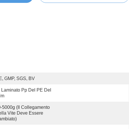
E, GMP, SGS, BV
Laminato Pp Del PE Del 
lm
-5000g (il Collegamento 
lla Vite Deve Essere 
ambiato)