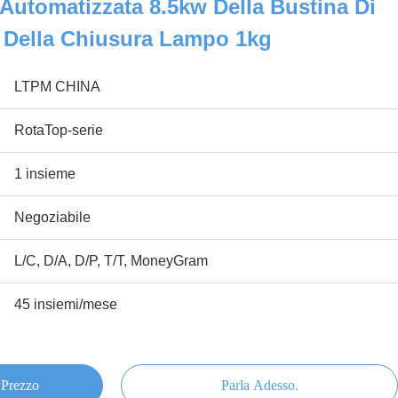
 Automatizzata 8.5kw Della Bustina Di
 Della Chiusura Lampo 1kg
LTPM CHINA
RotaTop-serie
1 insieme
Negoziabile
L/C, D/A, D/P, T/T, MoneyGram
45 insiemi/mese
 Prezzo
Parla Adesso.