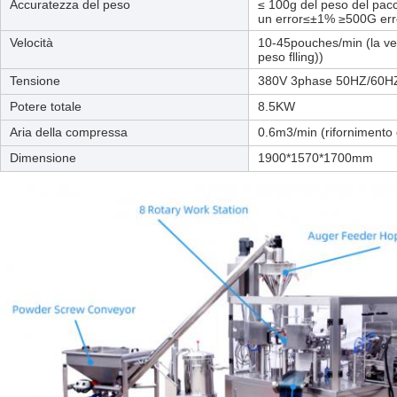
Accuratezza del peso
≤ 100g del peso del pac
un error≤±1% ≥500G er
Velocità
10-45pouches/min (la vel
peso flling))
Tensione
380V 3phase 50HZ/60H
Potere totale
8.5KW
Aria della compressa
0.6m3/min (rifornimento d
Dimensione
1900*1570*1700mm