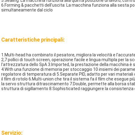
5.Sealing: La macchina funziona alla quinta posizione di lavoro, controll
6.Forming & pacchetti dell'uscita: La macchina funziona alla sesta posi
simultaneamente dal ciclo
Caratteristiche principali:
1.Multi-head ha combinato il pesatore, migliora la velocità e l'accurat
2,7 pollici di touch screen, operazione facile e lingua multipla per la sc
l'attrezzatura dello SpA 3.Imported, la prestazione della macchina è st
4.With una funzione di memoria per stoccaggio 10 insiemi dei parametr
regolatore di temperatura di 5.Separate PID, adatto per vari materiali 
il film di rotolo 6.Multi-union che tira il sistema fa il film che esegue più
la servo struttura ditrascinamento 7.Double, permette alla borsa stabi
struttura di sigillamento 8.Sophisticated raggiungere la consistenza de
Servizio: