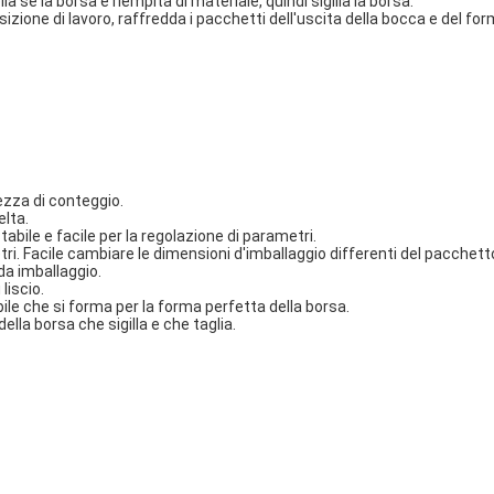
a se la borsa è riempita di materiale, quindi sigilla la borsa.
zione di lavoro, raffredda i pacchetti dell'uscita della bocca e del form
ezza di conteggio.
elta.
abile e facile per la regolazione di parametri.
i. Facile cambiare le dimensioni d'imballaggio differenti del pacchetto
da imballaggio.
 liscio.
le che si forma per la forma perfetta della borsa.
lla borsa che sigilla e che taglia.