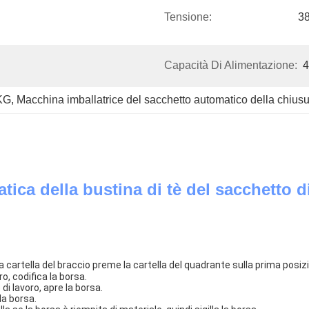
Tensione:
3
Capacità Di Alimentazione:
4
1KG
, 
Macchina imballatrice del sacchetto automatico della chius
tica della bustina di tè del sacchetto
a cartella del braccio preme la cartella del quadrante sulla prima posizi
o, codifica la borsa.
di lavoro, apre la borsa.
la borsa.