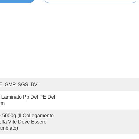
E, GMP, SGS, BV
Laminato Pp Del PE Del 
lm
-5000g (il Collegamento 
lla Vite Deve Essere 
ambiato)