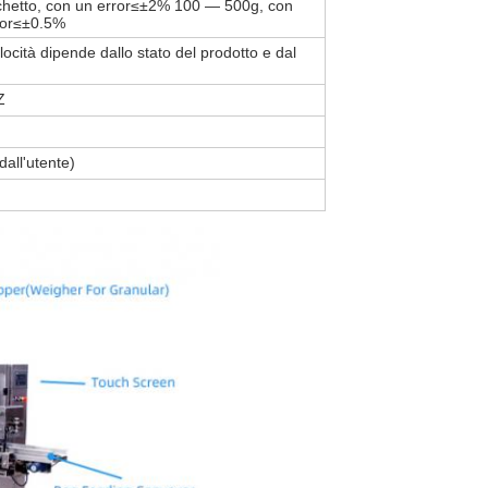
chetto, con un error≤±2% 100 — 500g, con
ror≤±0.5%
ocità dipende dallo stato del prodotto e dal
Z
all'utente)