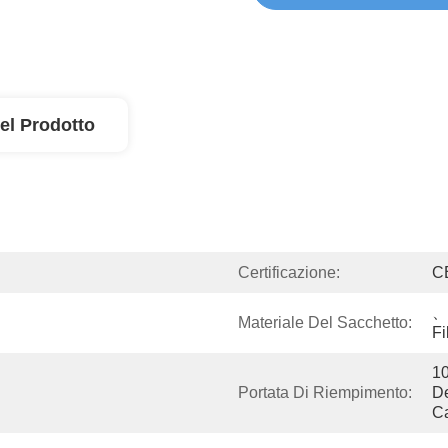
el Prodotto
Certificazione:
C
、 
Materiale Del Sacchetto:
Fi
10
Portata Di Riempimento:
De
C