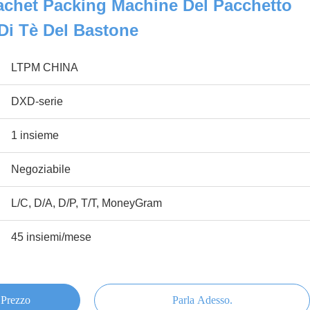
achet Packing Machine Del Pacchetto
 Di Tè Del Bastone
LTPM CHINA
DXD-serie
1 insieme
Negoziabile
L/C, D/A, D/P, T/T, MoneyGram
45 insiemi/mese
 Prezzo
Parla Adesso.