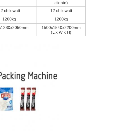
cliente)
2 chilowatt
12 chilowatt
1200kg
1200kg
x1280x2050mm
1500x1540x2200mm
(L x W x H)