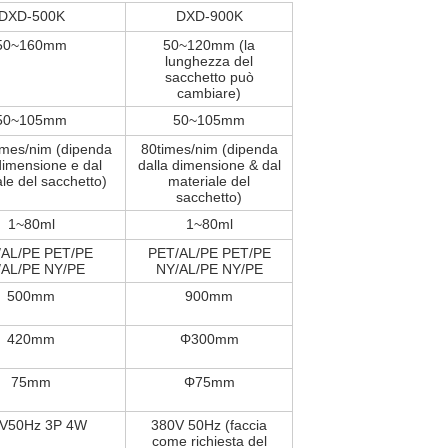
DXD-500K
DXD-900K
50~160mm
50~120mm (la
lunghezza del
sacchetto può
cambiare)
50~105mm
50~105mm
mes/nim (dipenda
80times/nim (dipenda
dimensione e dal
dalla dimensione & dal
le del sacchetto)
materiale del
sacchetto)
1~80ml
1~80ml
/AL/PE PET/PE
PET/AL/PE PET/PE
/AL/PE NY/PE
NY/AL/PE NY/PE
500mm
900mm
420mm
Φ300mm
75mm
Φ75mm
V50Hz 3P 4W
380V 50Hz (faccia
come richiesta del