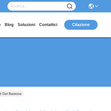
e
Blog
Soluzioni
Contattici
Citazione
Tè Del Bastone