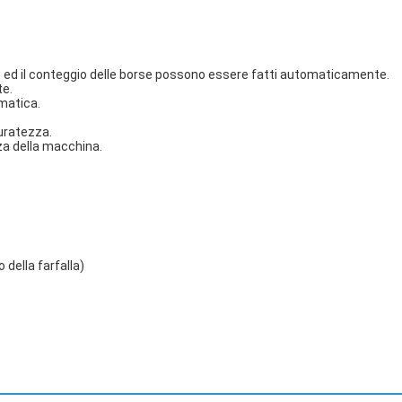
glio ed il conteggio delle borse possono essere fatti automaticamente.
te.
matica.
curatezza.
za della macchina.
o della farfalla)