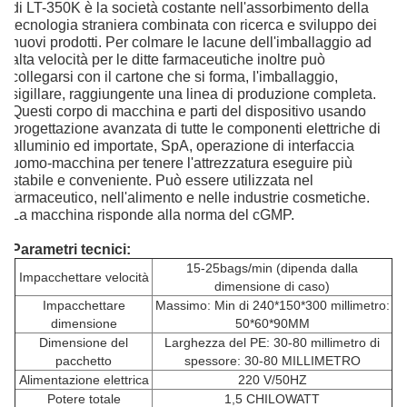
di LT-350K è la società costante nell'assorbimento della
tecnologia straniera combinata con ricerca e sviluppo dei
nuovi prodotti. Per colmare le lacune dell'imballaggio ad
alta velocità per le ditte farmaceutiche inoltre può
collegarsi con il cartone che si forma, l'imballaggio,
sigillare, raggiungente una linea di produzione completa.
Questi corpo di macchina e parti del dispositivo usando
progettazione avanzata di tutte le componenti elettriche di
alluminio ed importate, SpA, operazione di interfaccia
uomo-macchina per tenere l'attrezzatura eseguire più
stabile e conveniente. Può essere utilizzata nel
farmaceutico, nell'alimento e nelle industrie cosmetiche.
La macchina risponde alla norma del cGMP.
Parametri tecnici:
15-25bags/min (dipenda dalla
Impacchettare velocità
dimensione di caso)
Impacchettare
Massimo: Min di 240*150*300 millimetro:
dimensione
50*60*90MM
Dimensione del
Larghezza del PE: 30-80 millimetro di
pacchetto
spessore: 30-80 MILLIMETRO
Alimentazione elettrica
220 V/50HZ
Potere totale
1,5 CHILOWATT