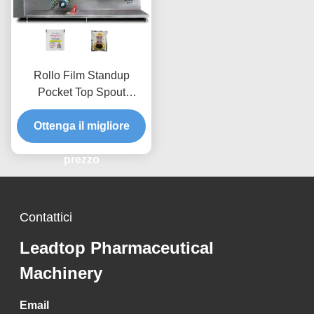
Rollo Film Standup
Pocket Top Spout
Doypack Latte Tea
Riempimento Macchina
Ottenga il migliore
di imballaggio
multifunzionale
prezzo
orizzontale
Contattici
Leadtop Pharmaceutical
Machinery
Email