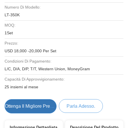
Numero Di Modello:
LT-350K
MOQ:
1Set
Prezzo:
USD 18,000 -20,000 Per Set
Condizioni Di Pagamento:
L/C, D/A, D/P, T/T, Western Union, MoneyGram
Capacità Di Approvvigionamento:
25 insiemi al mese
Ottenga Il Migliore Prezzo
Parla Adesso.
Informazione Dettagliata
Descrizione Del Prodotto