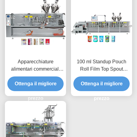
Apparecchiature
100 ml Standup Pouch
alimentari commerciali
Roll Film Top Spout
Granulo cubo di zucchero
Doypack Automatica
riempimento automatico
Ottenga il migliore
Macchina di imballaggio
Ottenga il migliore
di sale macchina di
multifunzione orizzontale
imballaggio multifunzione
prezzo
prezzo
orizzontale