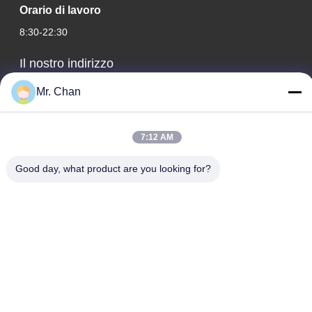
Orario di lavoro
8:30-22:30
Il nostro indirizzo
Indirizzo aziendale
Mr. Chan
ventottesimo, Jiuan Rd, zona industriale di Jiuli, Shangwang.
Città di Ruian, Zhejiang, CINA
7:12 AM
Indirizzo della fabbrica
Good day, what product are you looking for?
ventottesimo, Jiuan Rd, zona industriale di Jiuli, Shangwang.
Città di Ruian, Zhejiang, CINA
Telefono
0086-577-65158955