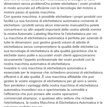
dimensioni senza problemiOra potete etichettare i vostri prodotti
in modo accurato ed efficiente con la tecnologia del motore a
motore passo di questa macchina.
Con questa macchina, è possibile etichettare i propri prodotti con
facilità.La sua funzione di etichettatura automatica consente di
etichettare i prodotti senza alcun intervento manualeOra potete
concentrarvi su altri aspetti importanti della vostra attività mentre
la nostra Automatic Labeling Machine fa l'etichettatura per voi.
La macchina di etichettatura automatica è perfetta per aziende di
tutte le dimensioni: può gestire grandi volumi di attività di
etichettatura senza compromettere la qualità delle etichette.La
sua tecnologia di etichettatura di alta qualità garantisce che le
etichette siano pulite e accurateI vostri clienti apprezzeranno
sicuramente l'aspetto professionale dei vostri prodotti con la
nostra macchina automatica di etichettatura.
Investire in una macchina di etichettatura automatica è
essenziale per le imprese che richiedono processi di etichettatura
efficienti e di alta qualità.,È una macchina affidabile che può
gestire le vostre esigenze di etichettatura per gli anni a venire.
Non perdetevi i vantaggi della nostra macchina di etichettatura
automatica.Investiteci ora e sperimentate la comodità e
l'efficienza che può portare alle vostre operazioni
commerciali.shampoo, o qualsiasi altro settore che richiede
l'etichettatura, la nostra Macchina di Etichettatura Automatica è la
soluzione perfetta per voi.