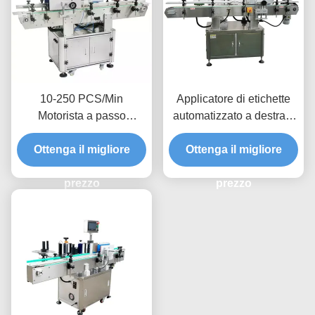
10-250 PCS/Min
Applicatore di etichette
Motorista a passo
automatizzato a destra o
Macchina rotonda per
sinistra per l'industria
Ottenga il migliore
l'etichettatura delle
Ottenga il migliore
manifatturiera
bottiglie Automatica per
un'etichettatura fluida,
prezzo
prezzo
rapida e precisa