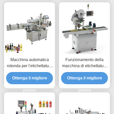
Macchina automatica
Funzionamento della
rotonda per l'etichettatura
macchina di etichettatura
delle bottiglie di 250 kg di
automatica ad alta
capacità per un processo
Ottenga il migliore
precisione a destra o a
Ottenga il migliore
rapido e preciso
sinistra
prezzo
prezzo