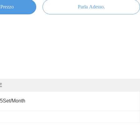
 Prezzo
Parla Adesso.
E
5Set/Month