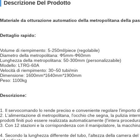
Descrizione Del Prodotto
Materiale da otturazione automatico della metropolitana della past
Dettaglio rapido:
Volume di riempimento: 5-250ml/piece (regolabile)
Diametro della metropolitana: Φ5mm-Φ60mm
Lunghezza della metropolitana: 50-300mm (personalizzabile)
Modello: LTRG-60A
Velocità di riempimento: 30~50 tubi/min
Dimensione: 1600mm*1640mm*1900mm
Peso: 1100kg
Descrizione:
1.
Il servocomando lo rende preciso e conveniente regolare l'importo d
2.
L'alimentazione di metropolitana, l'occhio che segna, la pulizia intern
prodotti finiti può essere realizzata automaticamente (l'intera procedura
3.
Con 12 stazioni e la corrispondenza con il manipolatore, la macchina pu
4.
Secondo la lunghezza differente del tubo, l'altezza della camera del