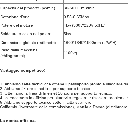
Capacità del prodotto (pc/min)
30-50 0.1m3/min
Dotazione d'aria
0.55-0.65Mpa
Potere del motore
4kw (380V/220V 50Hz)
Saldatura a caldo del potere
5kw
Dimensione globale (millimetri)
1600*1640*1900mm (L*W*H)
Peso della macchina
1100kg
(chilogrammi)
Vantaggio competitivo:
1.
Abbiamo sette tecnici che ottiene il passaporto pronto a viaggiare da 
2. Abbiamo 24 ore di hot line per supporto tecnico.
3. Otteniamo la linea di Internet 18hours per supporto tecnico.
4. videocamera in officina per aiutarvi a regolare e risolvere problema 
5. Abbiamo supporto tecnico sotto in città straniere:
California (lavoratore della commissione), Manila e Davao (distributo
La nostra officina: