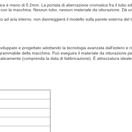
nica è meno di 0.2mm. La portata di aberrazione cromatica fra il tubo ed 
pplica con la macchina. Nessun tubo, nessun materiale da otturazione. D
o ad aria interno, non danneggierà il modello sulla parete esterna del tub
luppato e progettato adottando la tecnologia avanzata dall'estero e rig
rogrammabile della macchina. Può eseguire il materiale da otturazione per
icamente (comprenda la data di fabbricazione). È attrezzatura ideale per