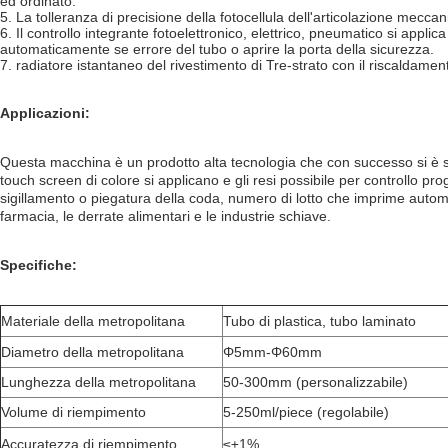
ed ordinato.
5. La tolleranza di precisione della fotocellula dell'articolazione mecca
6. Il controllo integrante fotoelettronico, elettrico, pneumatico si a
automaticamente se errore del tubo o aprire la porta della sicurezza.
7. radiatore istantaneo del rivestimento di Tre-strato con il riscaldament
Applicazioni:
Questa macchina è un prodotto alta tecnologia che con successo si è svi
touch screen di colore si applicano e gli resi possibile per controllo p
sigillamento o piegatura della coda, numero di lotto che imprime automat
farmacia, le derrate alimentari e le industrie schiave.
Specifiche:
Materiale della metropolitana
Tubo di plastica, tubo laminato
Diametro della metropolitana
Φ5mm-Φ60mm
Lunghezza della metropolitana
50-300mm (personalizzabile)
Volume di riempimento
5-250ml/piece (regolabile)
Accuratezza di riempimento
≤±1%