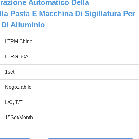
urazione Automatico Della
la Pasta E Macchina Di Sigillatura Per
 Di Alluminio
LTPM China
LTRG-60A
1set
Negoziabile
L/C, T/T
15Set/Month