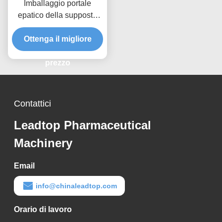
Imballaggio portale
epatico della supposta
delle macchine utensili
Ottenga il migliore
farmaceutiche
automatiche
prezzo
Contattici
Leadtop Pharmaceutical
Machinery
Email
info@chinaleadtop.com
Orario di lavoro