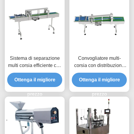
Sistema di separazione
Convogliatore multi-
multi corsia efficiente con
corsia con distribuzione
appoggi pneumatici e
dinamica servoassistita e
sensori anti-interferenza
Ottenga il migliore
conteggio programmabile
Ottenga il migliore
per una manipolazione
per linee di
precisa del materiale
prezzo
confezionamento ad alta
prezzo
velocità