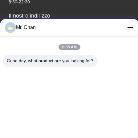
8:30-22:30
Il nostro indirizzo
Indirizzo aziendale
Mr. Chan
ventottesimo, Jiuan Rd, zona industriale di Jiuli, Shangwang.
Città di Ruian, Zhejiang, CINA
6:35 AM
Indirizzo della fabbrica
Good day, what product are you looking for?
ventottesimo, Jiuan Rd, zona industriale di Jiuli, Shangwang.
Città di Ruian, Zhejiang, CINA
Telefono
0086-577-65158955
Buona qualità della Cina Macchine utensili farmaceutiche
Fornitore. © di Copyright -2026 Leadtop Pharmaceutical