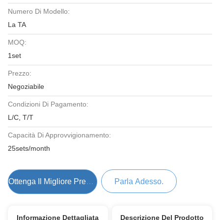
Numero Di Modello:
La TA
MOQ:
1set
Prezzo:
Negoziabile
Condizioni Di Pagamento:
L/C, T/T
Capacità Di Approvvigionamento:
25sets/month
Ottenga Il Migliore Prezzo
Parla Adesso.
Informazione Dettagliata
Descrizione Del Prodotto