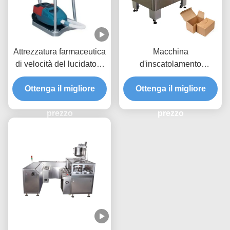
Attrezzatura farmaceutica
Macchina
di velocità del lucidatore
d'inscatolamento
regolabile della capsula
automatica dei semi
con 7000 capsule/min
Ottenga il migliore
Ottenga il migliore
prezzo
prezzo