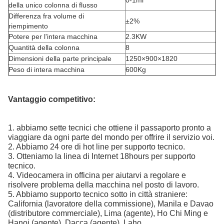
0-1ml
della unico colonna di flusso
Differenza fra volume di
±2%
riempimento
Potere per l'intera macchina
2.3KW
Quantità della colonna
8
Dimensioni della parte principale
1250×900×1820
Peso di intera macchina
600Kg
Vantaggio competitivo:
1. abbiamo sette tecnici che ottiene il passaporto pronto a
viaggiare da ogni parte del mondo per offrire il servizio voi.
2. Abbiamo 24 ore di hot line per supporto tecnico.
3. Otteniamo la linea di Internet 18hours per supporto
tecnico.
4. Videocamera in officina per aiutarvi a regolare e
risolvere problema della macchina nel posto di lavoro.
5. Abbiamo supporto tecnico sotto in città straniere:
California (lavoratore della commissione), Manila e Davao
(distributore commerciale), Lima (agente), Ho Chi Ming e
Hanoi (agente), Dacca (agente), Laho