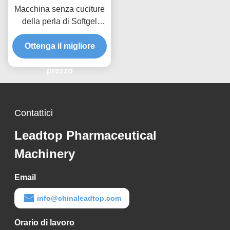
Macchina senza cuciture
della perla di Softgel
dell'olio del laboratorio
Ottenga il migliore
con la colonna 8
prezzo
Contattici
Leadtop Pharmaceutical
Machinery
Email
info@chinaleadtop.com
Orario di lavoro