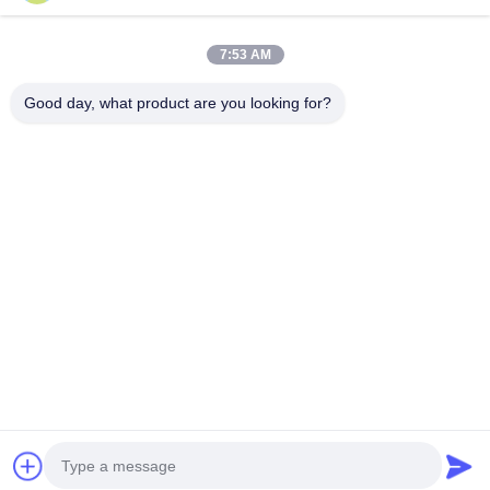
Indirizzo aziendale
7:53 AM
ventottesimo, Jiuan Rd, zona industriale di Jiuli, Shangwang.
Città di Ruian, Zhejiang, CINA
Good day, what product are you looking for?
Indirizzo della fabbrica
ventottesimo, Jiuan Rd, zona industriale di Jiuli, Shangwang.
Città di Ruian, Zhejiang, CINA
Telefono
0086-577-65158955
Buona qualità della Cina Macchine utensili farmaceutiche
Fornitore. © di Copyright -2026 Leadtop Pharmaceutical
Machinery . Tutti i diritti riservati.
Norme sulla privacy
|
Mappa del sito