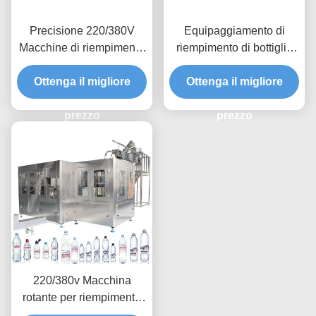
Precisione 220/380V
Equipaggiamento di
Macchine di riempimento
riempimento di bottiglie
di acqua in bottiglia
liquide ad alta precisione
Ottenga il migliore
Precisione di
Ottenga il migliore
0,2-2,5L
riempimento < 1%
prezzo
prezzo
220/380v Macchina
rotante per riempimento
di bottiglie con sistema di