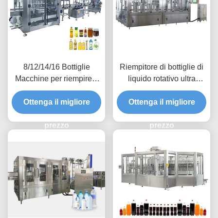
8/12/14/16 Bottiglie
Riempitore di bottiglie di
Macchine per riempire e
liquido rotativo ultra
coprire le bottiglie liquide
preciso 220 / 380V
con certificato GMP
Ottenga il migliore
Ottenga il migliore
prezzo
prezzo