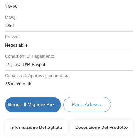
YG-60
MOQ:
1Set
Prezzo:
Negoziabile
Condizioni Di Pagamento:
T/T, L/C, D/P, Paypal
Capacità Di Approvvigionamento:
25sets/month
Ottenga Il Migliore Prezzo
Parla Adesso.
Informazione Dettagliata
Descrizione Del Prodotto