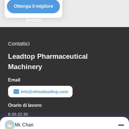
controllo automatico
Ottenga il migliore
prezzo
Contattici
Leadtop Pharmaceutical
Machinery
Email
info@chinaleadtop.com
Orario di lavoro
8:30-22:30
Mr. Chan
Il nostro indirizzo