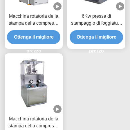
Macchina rotatoria della
6Kw pressa di
stampa della compressa
stampaggio di foggiatura
del doppio del
della compressa di
paracetamolo del CE per
Ottenga il migliore
Pharma Equipment D del
Ottenga il migliore
grande capacità
modello di potere GMP
prezzo
prezzo
Macchina rotatoria della
stampa della compressa