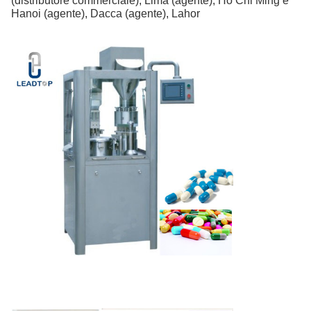
(distributore commerciale), Lima (agente), Ho Chi Ming e
Hanoi (agente), Dacca (agente), Lahor