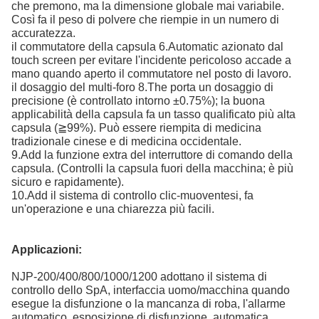
che premono, ma la dimensione globale mai variabile.
Così fa il peso di polvere che riempie in un numero di
accuratezza.
il commutatore della capsula 6.Automatic azionato dal
touch screen per evitare l'incidente pericoloso accade a
mano quando aperto il commutatore nel posto di lavoro.
il dosaggio del multi-foro 8.The porta un dosaggio di
precisione (è controllato intorno ±0.75%); la buona
applicabilità della capsula fa un tasso qualificato più alta
capsula (≧99%). Può essere riempita di medicina
tradizionale cinese e di medicina occidentale.
9.Add la funzione extra del interruttore di comando della
capsula. (Controlli la capsula fuori della macchina; è più
sicuro e rapidamente).
10.Add il sistema di controllo clic-muoventesi, fa
un'operazione e una chiarezza più facili.
Applicazioni:
NJP-200/400/800/1000/1200 adottano il sistema di
controllo dello SpA, interfaccia uomo/macchina quando
esegue la disfunzione o la mancanza di roba, l'allarme
automatico, esposizione di disfunzione, automatica