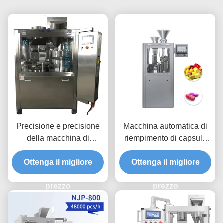
Precisione e precisione
Macchina automatica di
della macchina di
riempimento di capsule
riempimento di capsule
ad alta potenza con
Ottenga il migliore
completamente
alimentazione precisa
Ottenga il migliore
automatica avanzata
prezzo
prezzo