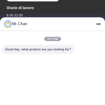
Orario di lavoro
8:30-22:30
Mr. Chan
Il nostro indirizzo
Indirizzo aziendale
4:17 AM
ventottesimo, Jiuan Rd, zona industriale di Jiuli, Shangwang.
Città di Ruian, Zhejiang, CINA
Good day, what product are you looking for?
Indirizzo della fabbrica
ventottesimo, Jiuan Rd, zona industriale di Jiuli, Shangwang.
Città di Ruian, Zhejiang, CINA
Telefono
0086-577-65158955