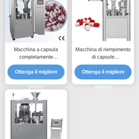
Macchina a capsula
Macchina di riempimento
completamente
di capsule
automatica di
completamente
riempimento da 5,5 kW
Ottenga il migliore
Ottenga il migliore
automatica con
con basso rumore
precisione ±1,5 2,5%
prezzo
prezzo