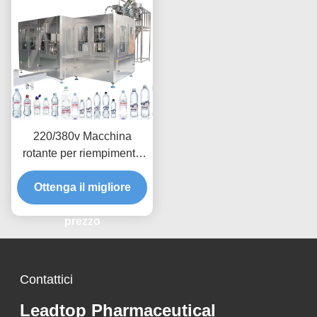
220/380v Macchina
rotante per riempimento
di bottiglie con sistema di
controllo automatico
Ottenga il migliore
prezzo
Contattici
Leadtop Pharmaceutical