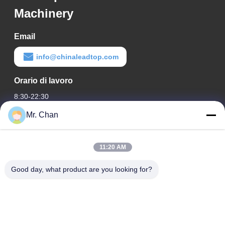
Machinery
Email
info@chinaleadtop.com
Orario di lavoro
8:30-22:30
Mr. Chan
Il nostro indirizzo
Indirizzo aziendale
11:20 AM
ventottesimo, Jiuan Rd, zona industriale di Jiuli, Shangwang.
Città di Ruian, Zhejiang, CINA
Good day, what product are you looking for?
Indirizzo della fabbrica
ventottesimo, Jiuan Rd, zona industriale di Jiuli, Shangwang.
Città di Ruian, Zhejiang, CINA