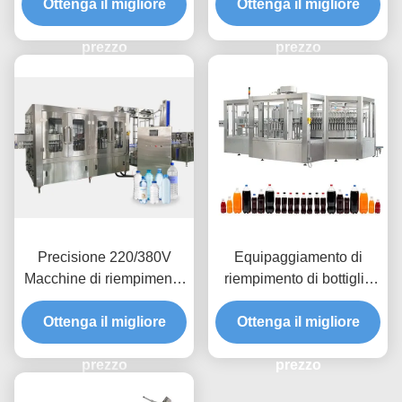
con certificato GMP
Ottenga il migliore
Ottenga il migliore
prezzo
prezzo
Precisione 220/380V
Equipaggiamento di
Macchine di riempimento
riempimento di bottiglie
di acqua in bottiglia
liquide ad alta precisione
Ottenga il migliore
Precisione di
Ottenga il migliore
0,2-2,5L
riempimento < 1%
prezzo
prezzo