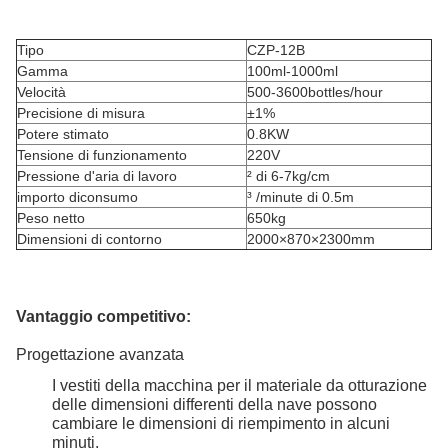
Tipo
CZP-12B
Gamma
100ml-1000ml
Velocità
500-3600bottles/hour
Precisione di misura
±1%
Potere stimato
0.8KW
Tensione di funzionamento
220V
Pressione d'aria di lavoro
² di 6-7kg/cm
importo diconsumo
³ /minute di 0.5m
Peso netto
650kg
Dimensioni di contorno
2000×870×2300mm
Vantaggio competitivo:
Progettazione avanzata
I vestiti della macchina per il materiale da otturazione
delle dimensioni differenti della nave possono
cambiare le dimensioni di riempimento in alcuni
minuti.