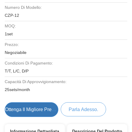
Numero Di Modello:
CZP-12
MOQ:
1set
Prezzo:
Negoziabile
Condizioni Di Pagamento:
T/T, L/C, D/P
Capacità Di Approvvigionamento:
25sets/month
Ottenga Il Migliore Prezzo
Parla Adesso.
Informazione Dettagliata
Descrizione Del Prodotto