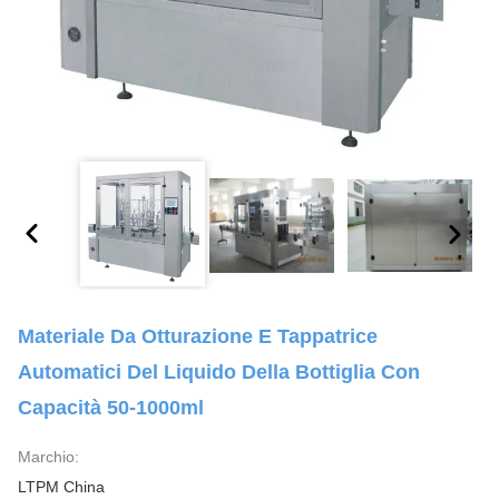
Materiale Da Otturazione E Tappatrice
Automatici Del Liquido Della Bottiglia Con
Capacità 50-1000ml
Marchio:
LTPM China