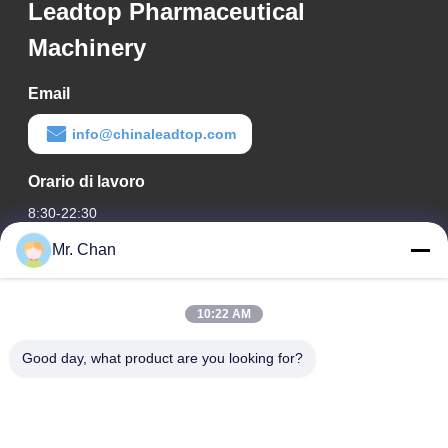
Leadtop Pharmaceutical
Machinery
Email
info@chinaleadtop.com
Orario di lavoro
8:30-22:30
Mr. Chan
Il nostro indirizzo
Indirizzo aziendale
10:22 AM
ventottesimo, Jiuan Rd, zona industriale di Jiuli, Shangwang.
Città di Ruian, Zhejiang, CINA
Good day, what product are you looking for?
Indirizzo della fabbrica
ventottesimo, Jiuan Rd, zona industriale di Jiuli, Shangwang.
Città di Ruian, Zhejiang, CINA