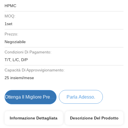
HPMC
MOQ:
1set
Prezzo:
Negoziabile
Condizioni Di Pagamento:
T/T, L/C, D/P
Capacità Di Approvvigionamento:
25 insiemi/mese
Ottenga Il Migliore Prezzo
Parla Adesso.
Informazione Dettagliata
Descrizione Del Prodotto