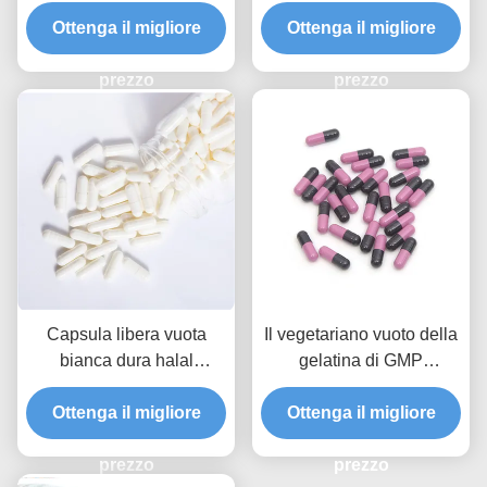
dimensione 0 vuoto
halal insipidi delle
trasparente delle capsule
Ottenga il migliore
capsule di gel della
Ottenga il migliore
di gel
gelatina
prezzo
prezzo
Capsula libera vuota
Il vegetariano vuoto della
bianca dura halal
gelatina di GMP
medicinale della pillola
incapsula il grado
della gelatina per polvere
Ottenga il migliore
Ottenga il migliore
farmaceutico
prezzo
prezzo