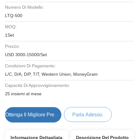
Numero Di Modello:
LTQ-500
MOQ:
1Set
Prezzo:
USD 3000-15000/Set
Condizioni Di Pagamento:
L/C, D/A, D/P, T/T, Western Union, MoneyGram
Capacità Di Approvvigionamento:
25 insiemi al mese
Ottenga Il Migliore Prezzo
Parla Adesso.
Informazione Dettagliata
Descrizione Del Prodotto