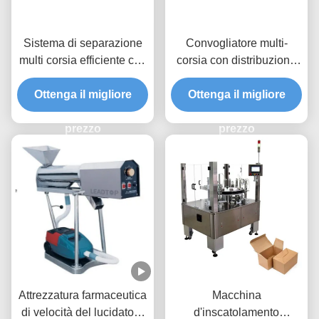
Sistema di separazione
Convogliatore multi-
multi corsia efficiente con
corsia con distribuzione
appoggi pneumatici e
dinamica servoassistita e
sensori anti-interferenza
Ottenga il migliore
conteggio programmabile
Ottenga il migliore
per una manipolazione
per linee di
precisa del materiale
prezzo
confezionamento ad alta
prezzo
velocità
Attrezzatura farmaceutica
Macchina
di velocità del lucidatore
d'inscatolamento