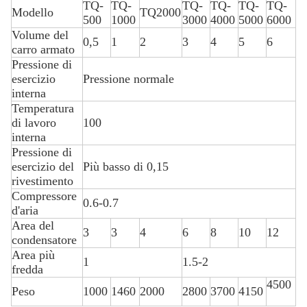
TQ-
TQ-
TQ-
TQ-
TQ-
TQ-
Modello
TQ2000
500
1000
3000
4000
5000
6000
Volume del
0,5
1
2
3
4
5
6
carro armato
Pressione di
esercizio
Pressione normale
interna
Temperatura
di lavoro
100
interna
Pressione di
esercizio del
Più basso di 0,15
rivestimento
Compressore
0.6-0.7
d'aria
Area del
3
3
4
6
8
10
12
condensatore
Area più
1
1.5-2
fredda
4500
Peso
1000
1460
2000
2800
3700
4150