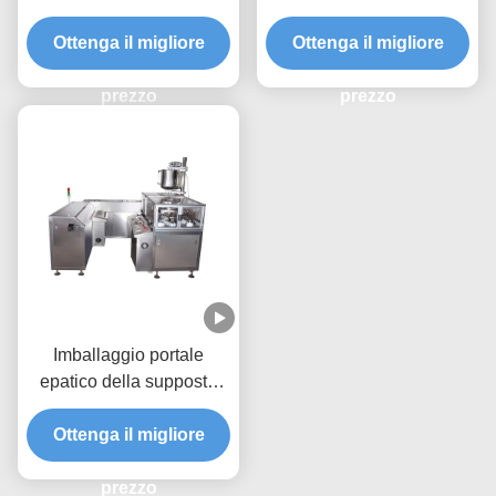
regolabile della capsula
automatica dei semi
con 7000 capsule/min
Ottenga il migliore
Ottenga il migliore
prezzo
prezzo
Imballaggio portale
epatico della supposta
delle macchine utensili
Ottenga il migliore
farmaceutiche
automatiche
prezzo