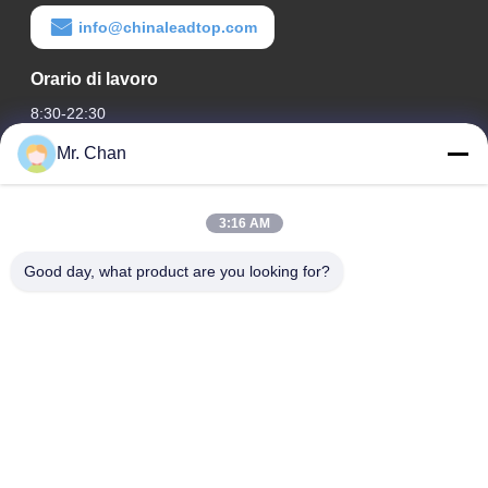
info@chinaleadtop.com
Orario di lavoro
8:30-22:30
Mr. Chan
Il nostro indirizzo
Indirizzo aziendale
3:16 AM
ventottesimo, Jiuan Rd, zona industriale di Jiuli, Shangwang.
Città di Ruian, Zhejiang, CINA
Good day, what product are you looking for?
Indirizzo della fabbrica
ventottesimo, Jiuan Rd, zona industriale di Jiuli, Shangwang.
Città di Ruian, Zhejiang, CINA
Telefono
0086-577-65158955