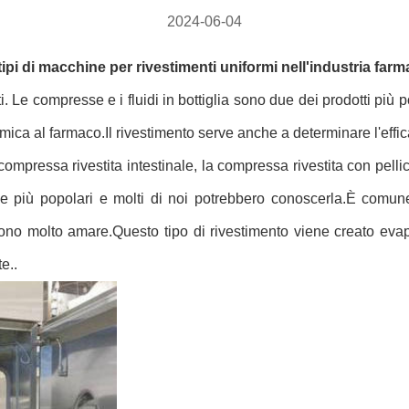
2024-06-04
tipi di macchine per rivestimenti uniformi nell'industria far
i. Le compresse e i fluidi in bottiglia sono due dei prodotti più
chimica al farmaco.Il rivestimento serve anche a determinare l'effi
ompressa rivestita intestinale, la compressa rivestita con pelli
le più popolari e molti di noi potrebbero conoscerla.È comun
ono molto amare.Questo tipo di rivestimento viene creato evap
e..